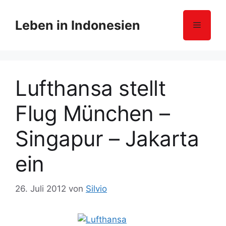
Z
u
Leben in Indonesien
Menü
m
I
n
h
Lufthansa stellt
a
l
Flug München –
t
s
Singapur – Jakarta
p
r
ein
i
n
g
26. Juli 2012
von
Silvio
e
n