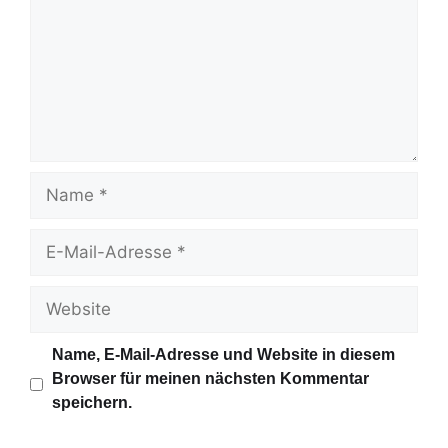
m
e
n
t
a
r
N
a
m
E
e
-
M
W
a
e
i
b
Name, E-Mail-Adresse und Website in diesem
l
s
Browser für meinen nächsten Kommentar
-
i
speichern.
A
t
d
e