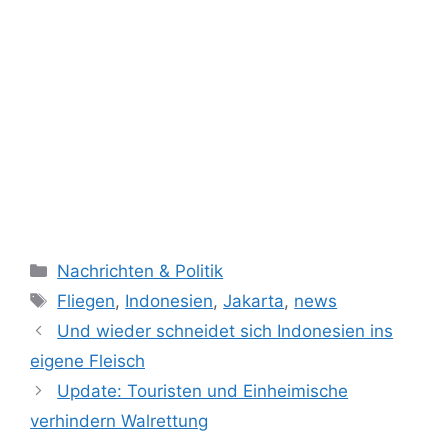
K
Nachrichten & Politik
a
S
Fliegen
,
Indonesien
,
Jakarta
,
news
t
c
Und wieder schneidet sich Indonesien ins
e
h
eigene Fleisch
g
l
Update: Touristen und Einheimische
o
a
r
verhindern Walrettung
g
i
w