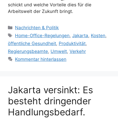
schickt und welche Vorteile dies für die
Arbeitswelt der Zukunft bringt.
K
Nachrichten & Politik
a
S
Home-Office-Regelungen
,
Jakarta
,
Kosten
,
t
c
öffentliche Gesundheit
,
Produktivität
,
e
h
Regierungsbeamte
,
Umwelt
,
Verkehr
g
l
Kommentar hinterlassen
o
a
r
g
i
w
e
ö
n
Jakarta versinkt: Es
r
t
besteht dringender
e
r
Handlungsbedarf.