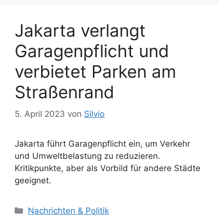
n
r
t
Jakarta verlangt
e
Garagenpflicht und
r
verbietet Parken am
Straßenrand
5. April 2023
von
Silvio
Jakarta führt Garagenpflicht ein, um Verkehr
und Umweltbelastung zu reduzieren.
Kritikpunkte, aber als Vorbild für andere Städte
geeignet.
K
Nachrichten & Politik