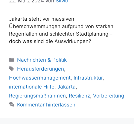
22. März 2024
von
Silvio
Jakarta steht vor massiven
Überschwemmungen aufgrund von starken
Regenfällen und schlechter Stadtplanung –
doch was sind die Auswirkungen?
K
Nachrichten & Politik
a
S
Herausforderungen
,
t
c
Hochwassermanagement
,
Infrastruktur
,
e
h
internationale Hilfe
,
Jakarta
,
g
l
Regierungsmaßnahmen
,
Resilienz
,
Vorbereitung
o
a
r
Kommentar hinterlassen
g
i
w
e
ö
n
r