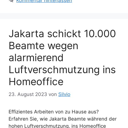
Kommentar hinterlassen
g
i
w
e
ö
n
r
t
Jakarta schickt 10.000
e
Beamte wegen
r
alarmierend
Luftverschmutzung ins
Homeoffice
23. August 2023
von
Silvio
Effizientes Arbeiten von zu Hause aus?
Erfahren Sie, wie Jakarta Beamte während der
hohen Luftverschmutzung, ins Homeoffice