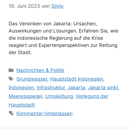
19. Juni 2023
von
Silvio
Das Versinken von Jakarta: Ursachen,
Auswirkungen und Lösungen. Erfahren Sie, wie
die indonesische Regierung auf die Krise
reagiert und Expertenperspektiven zur Rettung
der Stadt.
K
Nachrichten & Politik
a
S
Grundwasser
,
Hauptstadt Indonesien
,
t
c
Indonesien
,
Infrastruktur
,
Jakarta
,
Jakarta sinkt
,
e
h
Meeresspiegel
,
Umsiedlung
,
Verlegung der
g
l
Hauptstadt
o
a
r
Kommentar hinterlassen
g
i
w
e
ö