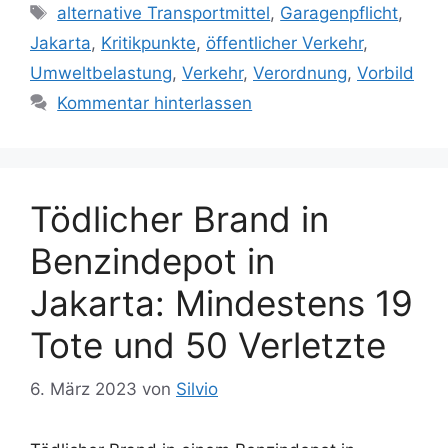
a
S
alternative Transportmittel
,
Garagenpflicht
,
t
c
Jakarta
,
Kritikpunkte
,
öffentlicher Verkehr
,
e
h
Umweltbelastung
,
Verkehr
,
Verordnung
,
Vorbild
g
l
Kommentar hinterlassen
o
a
r
g
i
w
e
ö
n
Tödlicher Brand in
r
t
Benzindepot in
e
r
Jakarta: Mindestens 19
Tote und 50 Verletzte
6. März 2023
von
Silvio