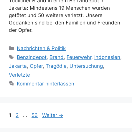
Tödlicher Brand in einem Benzindepot in
Jakarta: Mindestens 19 Menschen wurden
getötet und 50 weitere verletzt. Unsere
Gedanken sind bei den Familien und Freunden
der Opfer.
K
Nachrichten & Politik
a
S
Benzindepot
,
Brand
,
Feuerwehr
,
Indonesien
,
t
c
Jakarta
,
Opfer
,
Tragödie
,
Untersuchung
,
e
h
Verletzte
g
l
Kommentar hinterlassen
o
a
r
g
i
w
e
ö
n
S
S
r
S
1
2
…
56
Weiter
→
e
e
t
e
i
i
e
i