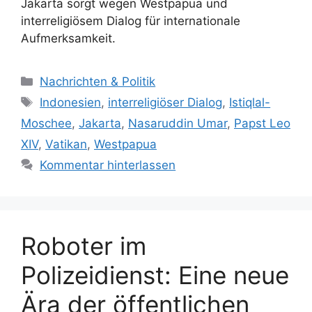
Jakarta sorgt wegen Westpapua und
interreligiösem Dialog für internationale
Aufmerksamkeit.
K
Nachrichten & Politik
a
S
Indonesien
,
interreligiöser Dialog
,
Istiqlal-
t
c
Moschee
,
Jakarta
,
Nasaruddin Umar
,
Papst Leo
e
h
XIV
,
Vatikan
,
Westpapua
g
l
Kommentar hinterlassen
o
a
r
g
i
w
e
ö
n
Roboter im
r
t
Polizeidienst: Eine neue
e
r
Ära der öffentlichen