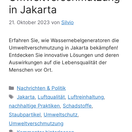
in Jakarta
21. Oktober 2023
von
Silvio
Erfahren Sie, wie Wassernebelgeneratoren die
Umweltverschmutzung in Jakarta bekämpfen!
Entdecken Sie innovative Lösungen und deren
Auswirkungen auf die Lebensqualität der
Menschen vor Ort.
K
Nachrichten & Politik
a
S
Jakarta
,
Luftqualität
,
Luftreinhaltung
,
t
c
nachhaltige Praktiken
,
Schadstoffe
,
e
h
Staubpartikel
,
Umweltschutz
,
g
l
Umweltverschmutzung
o
a
r