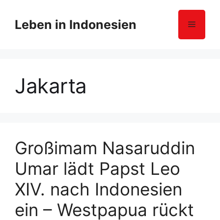
Z
u
Leben in Indonesien
Menü
m
I
n
h
Jakarta
a
l
t
s
p
r
Großimam Nasaruddin
i
Umar lädt Papst Leo
n
g
XIV. nach Indonesien
e
n
ein – Westpapua rückt