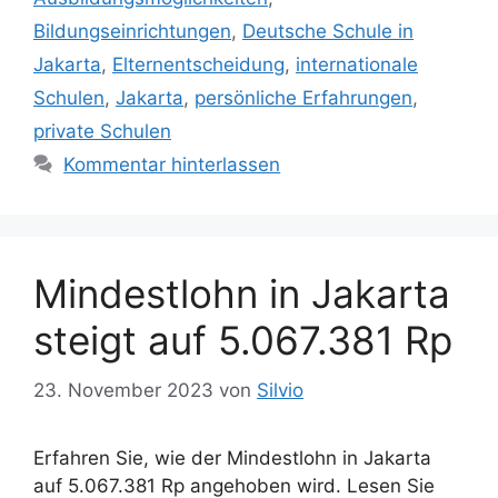
e
h
Bildungseinrichtungen
,
Deutsche Schule in
g
l
Jakarta
,
Elternentscheidung
,
internationale
o
a
r
Schulen
,
Jakarta
,
persönliche Erfahrungen
,
g
i
w
private Schulen
e
ö
Kommentar hinterlassen
n
r
t
e
r
Mindestlohn in Jakarta
steigt auf 5.067.381 Rp
23. November 2023
von
Silvio
Erfahren Sie, wie der Mindestlohn in Jakarta
auf 5.067.381 Rp angehoben wird. Lesen Sie