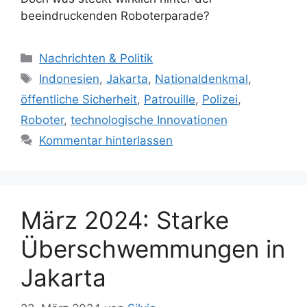
beeindruckenden Roboterparade?
K
Nachrichten & Politik
a
S
Indonesien
,
Jakarta
,
Nationaldenkmal
,
t
c
öffentliche Sicherheit
,
Patrouille
,
Polizei
,
e
h
Roboter
,
technologische Innovationen
g
l
Kommentar hinterlassen
o
a
r
g
i
w
e
ö
n
März 2024: Starke
r
t
Überschwemmungen in
e
r
Jakarta