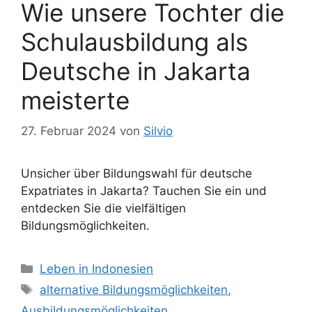
t
Wie unsere Tochter die
e
Schulausbildung als
r
Deutsche in Jakarta
meisterte
27. Februar 2024
von
Silvio
Unsicher über Bildungswahl für deutsche
Expatriates in Jakarta? Tauchen Sie ein und
entdecken Sie die vielfältigen
Bildungsmöglichkeiten.
K
Leben in Indonesien
a
S
alternative Bildungsmöglichkeiten
,
t
c
Ausbildungsmöglichkeiten
,