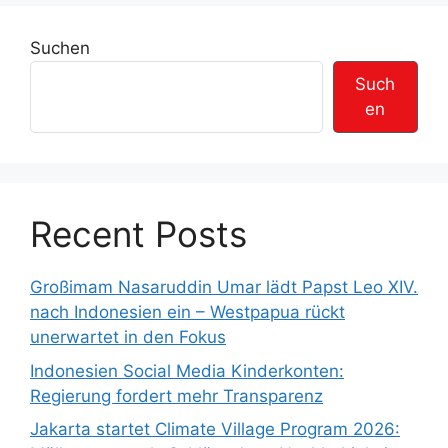
t
t
r
t
e
e
e
Suchen
Such
en
Recent Posts
Großimam Nasaruddin Umar lädt Papst Leo XIV.
nach Indonesien ein – Westpapua rückt
unerwartet in den Fokus
Indonesien Social Media Kinderkonten:
Regierung fordert mehr Transparenz
Jakarta startet Climate Village Program 2026: