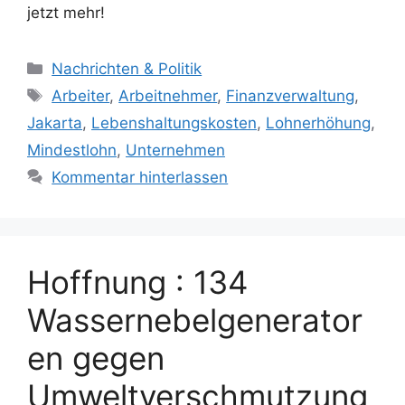
jetzt mehr!
K
Nachrichten & Politik
a
S
Arbeiter
,
Arbeitnehmer
,
Finanzverwaltung
,
t
c
Jakarta
,
Lebenshaltungskosten
,
Lohnerhöhung
,
e
h
Mindestlohn
,
Unternehmen
g
l
Kommentar hinterlassen
o
a
r
g
i
w
e
ö
n
Hoffnung : 134
r
t
Wassernebelgenerator
e
r
en gegen
Umweltverschmutzung