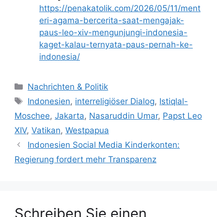
https://penakatolik.com/2026/05/11/ment
eri-agama-bercerita-saat-mengajak-
paus-leo-xiv-mengunjungi-indonesia-
kaget-kalau-ternyata-paus-pernah-ke-
indonesia/
K
Nachrichten & Politik
a
S
Indonesien
,
interreligiöser Dialog
,
Istiqlal-
t
c
Moschee
,
Jakarta
,
Nasaruddin Umar
,
Papst Leo
e
h
XIV
,
Vatikan
,
Westpapua
g
l
Indonesien Social Media Kinderkonten:
o
a
r
Regierung fordert mehr Transparenz
g
i
w
e
ö
n
r
t
Schreiben Sie einen