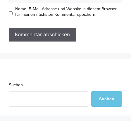
l
b
-
s
Name, E-Mail-Adresse und Website in diesem Browser
A
i
für meinen nächsten Kommentar speichern.
d
t
r
e
e
s
s
e
Suchen
Suchen