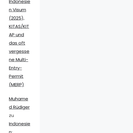
Indonesie
n Visum
(2025),
KITAS/KIT
AP und
das oft
vergesse
ne Multi-
Entry-
Permit
(MERP)
Muhame
d Rüdiger
zu
Indonesie
n: