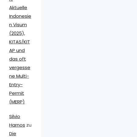
Aktuelle
Indonesie
n Visum
(2025),
KITAS/KIT
AP und
das oft
vergesse
ne Multi-
Entry-
Permit
(MERP)
Silvio
Harnos
zu
Die