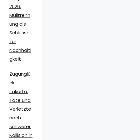
2026:
Mülltrenn
ung als
Schlüssel
zur
Nachhalti
gkeit
Zugunglü
ck
Jakarta:
Tote und
Verletzte
nach
schwerer
Kollision in