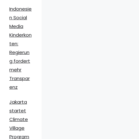
Indonesie
n Social
Media
Kinderkon
ten:
Regierun
g fordert
mehr
Transpar
enz
Jakarta
startet
Climate
Village
Program