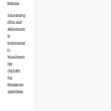
Bekasi
Säureang
riffe auf
Aktivisten
in
Indonesie
n:
Wachsen
de
Gefahr
für
Regierun
gskritiker