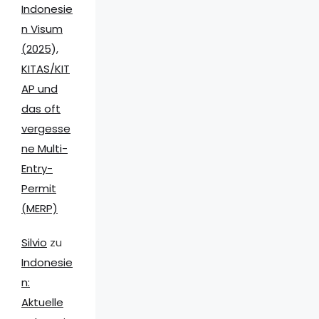
Indonesie
n Visum
(2025),
KITAS/KIT
AP und
das oft
vergesse
ne Multi-
Entry-
Permit
(MERP)
Silvio
zu
Indonesie
n:
Aktuelle