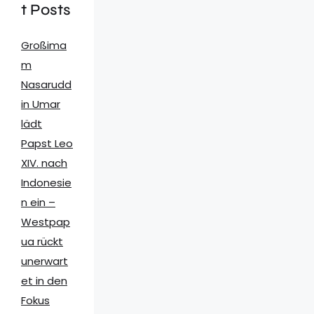
t Posts
Großima
m
Nasarudd
in Umar
lädt
Papst Leo
XIV. nach
Indonesie
n ein –
Westpap
ua rückt
unerwart
et in den
Fokus