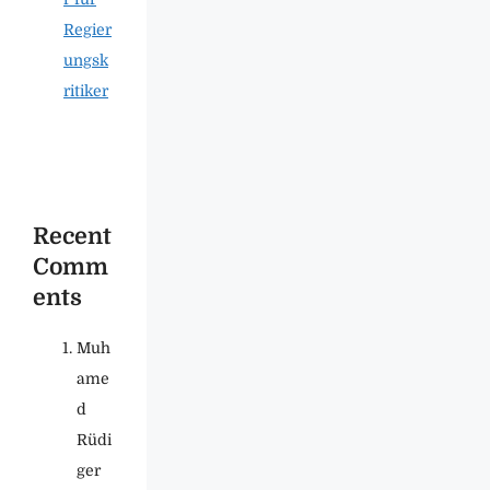
Regier
ungsk
ritiker
Recent
Comm
ents
Muh
ame
d
Rüdi
ger