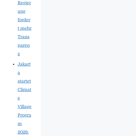
Regier
ung
forder
t mehr
Trans
paren
z
Jakart
a
startet
Climat
e
Village
Progra
m
2026: