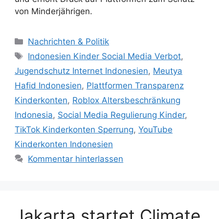
von Minderjährigen.
Kategorien
Nachrichten & Politik
Schlagwörter
Indonesien Kinder Social Media Verbot
,
Jugendschutz Internet Indonesien
,
Meutya
Hafid Indonesien
,
Plattformen Transparenz
Kinderkonten
,
Roblox Altersbeschränkung
Indonesia
,
Social Media Regulierung Kinder
,
TikTok Kinderkonten Sperrung
,
YouTube
Kinderkonten Indonesien
Kommentar hinterlassen
Jakarta startet Climate