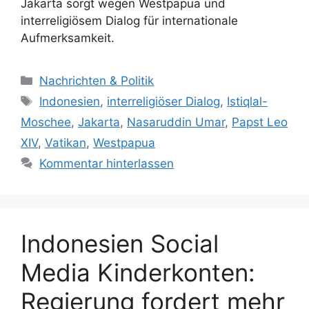
Jakarta sorgt wegen Westpapua und
interreligiösem Dialog für internationale
Aufmerksamkeit.
Kategorien
Nachrichten & Politik
Schlagwörter
Indonesien
,
interreligiöser Dialog
,
Istiqlal-
Moschee
,
Jakarta
,
Nasaruddin Umar
,
Papst Leo
XIV
,
Vatikan
,
Westpapua
Kommentar hinterlassen
Indonesien Social
Media Kinderkonten:
Regierung fordert mehr