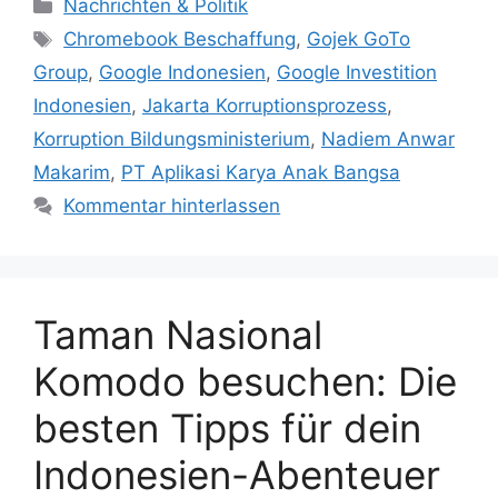
Kategorien
Nachrichten & Politik
Schlagwörter
Chromebook Beschaffung
,
Gojek GoTo
Group
,
Google Indonesien
,
Google Investition
Indonesien
,
Jakarta Korruptionsprozess
,
Korruption Bildungsministerium
,
Nadiem Anwar
Makarim
,
PT Aplikasi Karya Anak Bangsa
Kommentar hinterlassen
Taman Nasional
Komodo besuchen: Die
besten Tipps für dein
Indonesien-Abenteuer