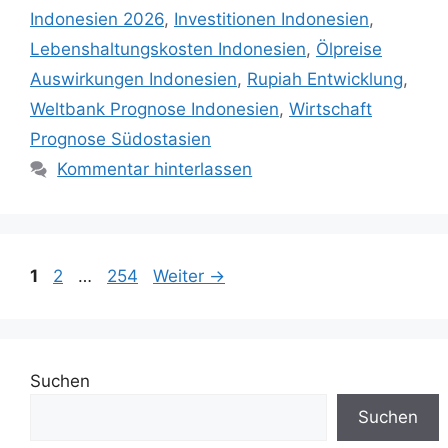
Indonesien 2026
,
Investitionen Indonesien
,
Lebenshaltungskosten Indonesien
,
Ölpreise
Auswirkungen Indonesien
,
Rupiah Entwicklung
,
Weltbank Prognose Indonesien
,
Wirtschaft
Prognose Südostasien
Kommentar hinterlassen
Seite
Seite
Seite
1
2
…
254
Weiter
→
Suchen
Suchen