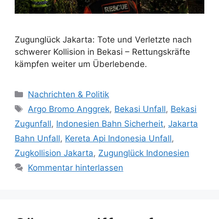
Zugunglück Jakarta: Tote und Verletzte nach
schwerer Kollision in Bekasi – Rettungskräfte
kämpfen weiter um Überlebende.
Kategorien
Nachrichten & Politik
Schlagwörter
Argo Bromo Anggrek
,
Bekasi Unfall
,
Bekasi
Zugunfall
,
Indonesien Bahn Sicherheit
,
Jakarta
Bahn Unfall
,
Kereta Api Indonesia Unfall
,
Zugkollision Jakarta
,
Zugunglück Indonesien
Kommentar hinterlassen