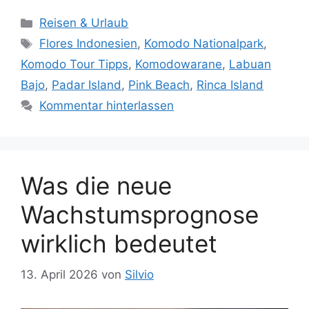
Kategorien
Reisen & Urlaub
Schlagwörter
Flores Indonesien
,
Komodo Nationalpark
,
Komodo Tour Tipps
,
Komodowarane
,
Labuan
Bajo
,
Padar Island
,
Pink Beach
,
Rinca Island
Kommentar hinterlassen
Was die neue
Wachstumsprognose
wirklich bedeutet
13. April 2026
von
Silvio