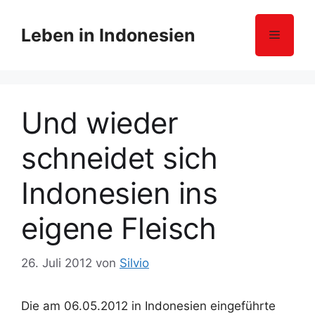
Z
u
Leben in Indonesien
Menü
m
I
n
h
Und wieder
a
l
schneidet sich
t
s
Indonesien ins
p
r
eigene Fleisch
i
n
g
26. Juli 2012
von
Silvio
e
n
Die am 06.05.2012 in Indonesien eingeführte