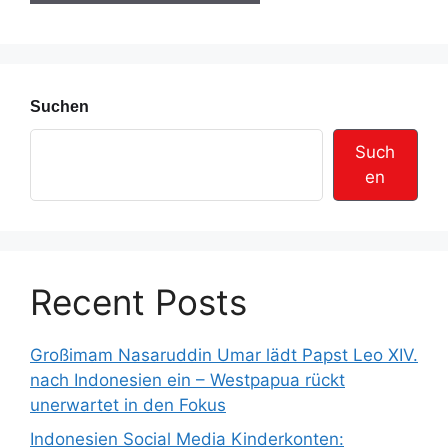
s
s
e
Suchen
Such
en
Recent Posts
Großimam Nasaruddin Umar lädt Papst Leo XIV.
nach Indonesien ein – Westpapua rückt
unerwartet in den Fokus
Indonesien Social Media Kinderkonten: