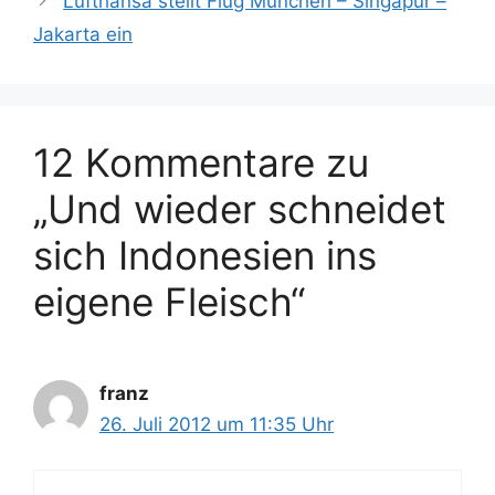
Lufthansa stellt Flug München – Singapur –
g
l
Jakarta ein
o
a
r
g
i
w
e
ö
n
12 Kommentare zu
r
t
„Und wieder schneidet
e
r
sich Indonesien ins
eigene Fleisch“
franz
26. Juli 2012 um 11:35 Uhr