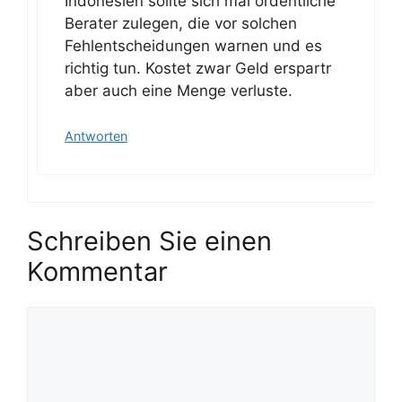
Indonesien sollte sich mal ordentliche
Berater zulegen, die vor solchen
Fehlentscheidungen warnen und es
richtig tun. Kostet zwar Geld erspartr
aber auch eine Menge verluste.
Antworten
Schreiben Sie einen
Kommentar
K
o
m
m