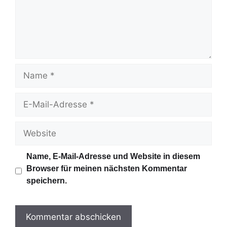
e
n
t
a
r
N
a
m
E
e
-
M
W
a
e
i
b
Name, E-Mail-Adresse und Website in diesem
l
s
Browser für meinen nächsten Kommentar
-
i
speichern.
A
t
d
e
r
e