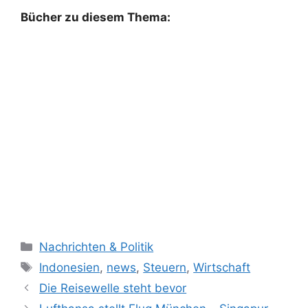
Bücher zu diesem Thema:
K
Nachrichten & Politik
a
S
Indonesien
,
news
,
Steuern
,
Wirtschaft
t
c
Die Reisewelle steht bevor
e
h