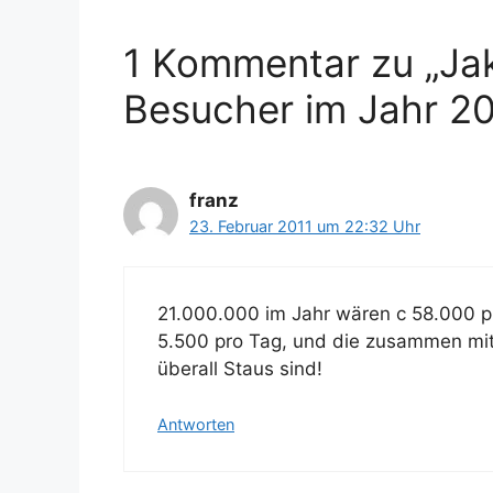
i
w
e
ö
1 Kommentar zu „Jaka
n
r
t
Besucher im Jahr 20
e
r
franz
23. Februar 2011 um 22:32 Uhr
21.000.000 im Jahr wären c 58.000 p
5.500 pro Tag, und die zusammen mit
überall Staus sind!
Antworten