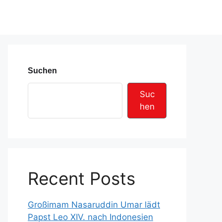
Suchen
Suc
hen
Recent Posts
Großimam Nasaruddin Umar lädt
Papst Leo XIV. nach Indonesien