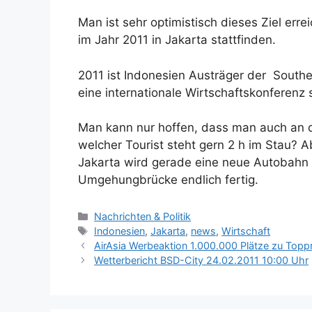
Man ist sehr optimistisch dieses Ziel err
im Jahr 2011 in Jakarta stattfinden.
2011 ist Indonesien Austräger der Southe
eine internationale Wirtschaftskonferenz s
Man kann nur hoffen, dass man auch an d
welcher Tourist steht gern 2 h im Stau? 
Jakarta wird gerade eine neue Autobahn g
Umgehungbrücke endlich fertig.
K
Nachrichten & Politik
a
S
Indonesien
,
Jakarta
,
news
,
Wirtschaft
t
c
AirAsia Werbeaktion 1.000.000 Plätze zu Topp
e
h
Wetterbericht BSD-City 24.02.2011 10:00 Uhr
g
l
o
a
r
g