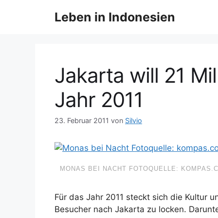
Z
Leben in Indonesien
u
m
I
n
h
Jakarta will 21 Mi
a
l
Jahr 2011
t
s
23. Februar 2011
von
Silvio
p
r
i
n
MONAS BEI NACHT FOTOQUELLE: KOMPAS.
g
e
Für das Jahr 2011 steckt sich die Kultur u
n
Besucher nach Jakarta zu locken. Darunter