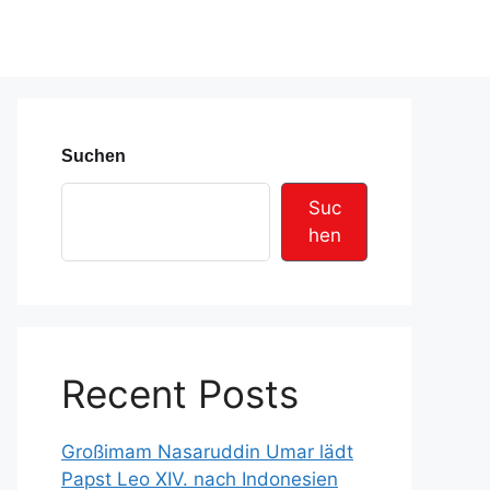
Suchen
Suc
hen
Recent Posts
Großimam Nasaruddin Umar lädt
Papst Leo XIV. nach Indonesien