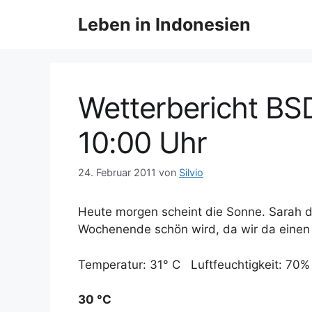
Z
Leben in Indonesien
u
m
I
n
h
Wetterbericht BS
a
l
10:00 Uhr
t
s
24. Februar 2011
von
Silvio
p
r
Heute morgen scheint die Sonne. Sarah d
i
Wochenende schön wird, da wir da einen 
n
g
Temperatur: 31° C Luftfeuchtigkeit: 70%
e
n
30 °C