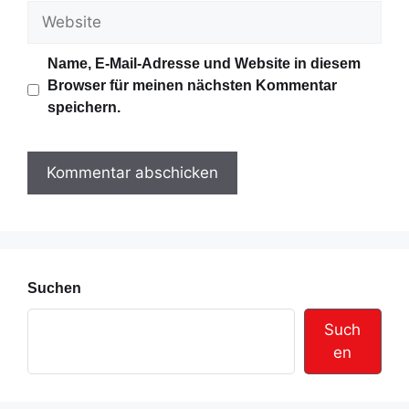
M
W
a
e
i
b
Name, E-Mail-Adresse und Website in diesem
l
s
Browser für meinen nächsten Kommentar
-
i
speichern.
A
t
d
e
r
e
s
s
e
Suchen
Such
en