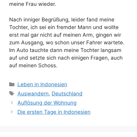
meine Frau wieder.
Nach inniger Begrüßung, leider fand meine
Tochter, ich sei ein fremder Mann und wollte
erst mal gar nicht auf meinen Arm, gingen wir
zum Ausgang, wo schon unser Fahrer wartete.
Im Auto tauchte dann meine Tochter langsam
auf und setzte sich nach einigen Fragen, auch
auf meinen Schoss.
K
Leben in Indonesien
a
S
Auswandern
,
Deutschland
t
c
Auflösung der Wohnung
e
h
Die ersten Tage in Indonesien
g
l
o
a
r
g
i