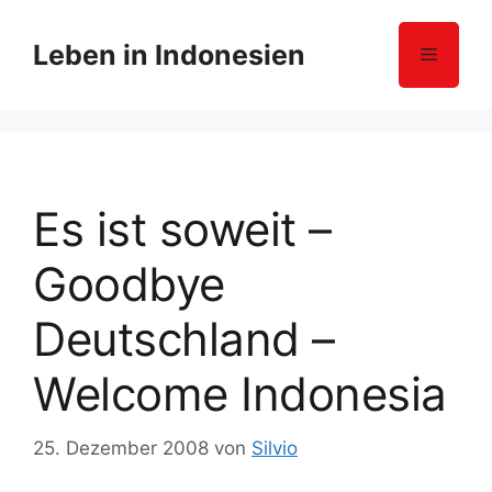
Z
u
Leben in Indonesien
Menü
m
I
n
h
a
l
Es ist soweit –
t
s
Goodbye
p
r
Deutschland –
i
n
Welcome Indonesia
g
e
25. Dezember 2008
von
Silvio
n