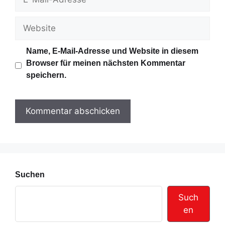
e
-
M
W
a
e
i
b
Name, E-Mail-Adresse und Website in diesem
l
s
Browser für meinen nächsten Kommentar
-
i
speichern.
A
t
d
e
r
e
s
s
e
Suchen
Such
en