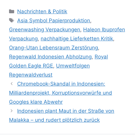
K
Nachrichten & Politik
a
S
Asia Symbol Papierproduktion
,
t
c
Greenwashing Verpackungen
,
Haleon Ibuprofen
e
h
Verpackung
,
nachhaltige Lieferketten Kritik
,
g
l
Orang-Utan Lebensraum Zerstörung
,
o
a
r
Regenwald Indonesien Abholzung
,
Royal
g
i
w
Golden Eagle RGE
,
Umweltfolgen
e
ö
Regenwaldverlust
n
r
Chromebook-Skandal in Indonesien:
t
Milliardenprojekt, Korruptionsvorwürfe und
e
Googles klare Abwehr
r
Indonesien plant Maut in der Straße von
Malakka – und rudert plötzlich zurück