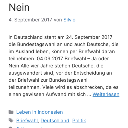
e
ö
Nein
n
r
t
4. September 2017
von
Silvio
e
r
In Deutschland steht am 24. September 2017
die Bundestagswahl an und auch Deutsche, die
im Ausland leben, können per Briefwahl daran
teilnehmen. 04.09.2017 Briefwahl – Ja oder
Nein Alle vier Jahre stehen Deutsche, die
ausgewandert sind, vor der Entscheidung an
der Briefwahl zur Bundestagswahl
teilzunehmen. Viele wird es abschrecken, da es
einen gewissen Aufwand mit sich …
Weiterlesen
K
Leben in Indonesien
a
S
Briefwahl
,
Deutschland
,
Politik
t
c