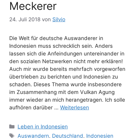
Meckerer
t
e
r
24. Juli 2018
von
Silvio
Die Welt für deutsche Auswanderer in
Indonesien muss schrecklich sein. Anders
lassen sich die Anfeindungen untereinander in
den sozialen Netzwerken nicht mehr erklären!
Auch mir wurde bereits mehrfach vorgeworfen
übertrieben zu berichten und Indonesien zu
schaden. Dieses Thema wurde insbesondere
im Zusammenhang mit dem Vulkan Agung
immer wieder an mich herangetragen. Ich solle
aufhören darüber …
Weiterlesen
K
Leben in Indonesien
a
S
Auswandern
,
Deutschland
,
Indonesien