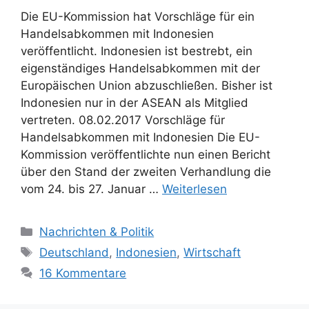
Die EU-Kommission hat Vorschläge für ein
Handelsabkommen mit Indonesien
veröffentlicht. Indonesien ist bestrebt, ein
eigenständiges Handelsabkommen mit der
Europäischen Union abzuschließen. Bisher ist
Indonesien nur in der ASEAN als Mitglied
vertreten. 08.02.2017 Vorschläge für
Handelsabkommen mit Indonesien Die EU-
Kommission veröffentlichte nun einen Bericht
über den Stand der zweiten Verhandlung die
vom 24. bis 27. Januar …
Weiterlesen
K
Nachrichten & Politik
a
S
Deutschland
,
Indonesien
,
Wirtschaft
t
c
16 Kommentare
e
h
g
l