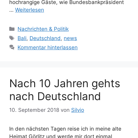
hochrangige Gäste, wie Bundesbankpräsident
…
Weiterlesen
K
Nachrichten & Politik
a
S
Bali
,
Deutschland
,
news
t
c
Kommentar hinterlassen
e
h
g
l
o
a
r
g
Nach 10 Jahren gehts
i
w
e
ö
nach Deutschland
n
r
t
10. September 2018
von
Silvio
e
r
In den nächsten Tagen reise ich in meine alte
Heimat Görlitz und werde mir dort einmal