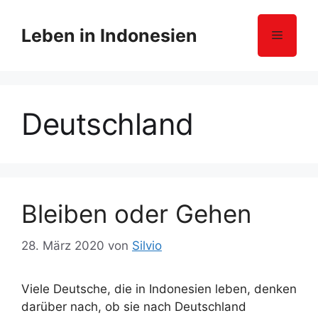
Z
u
Leben in Indonesien
Menü
m
I
n
h
Deutschland
a
l
t
s
p
r
Bleiben oder Gehen
i
n
28. März 2020
von
Silvio
g
e
Viele Deutsche, die in Indonesien leben, denken
n
darüber nach, ob sie nach Deutschland