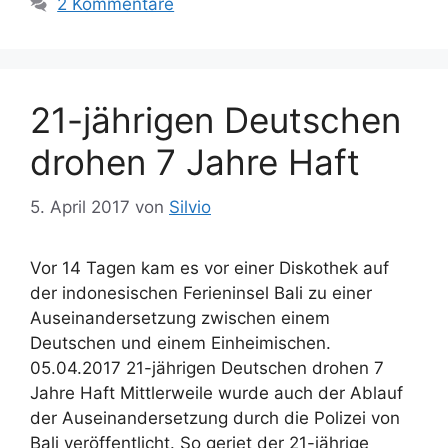
2 Kommentare
e
h
g
l
o
a
r
g
21-jährigen Deutschen
i
w
e
ö
drohen 7 Jahre Haft
n
r
t
5. April 2017
von
Silvio
e
r
Vor 14 Tagen kam es vor einer Diskothek auf
der indonesischen Ferieninsel Bali zu einer
Auseinandersetzung zwischen einem
Deutschen und einem Einheimischen.
05.04.2017 21-jährigen Deutschen drohen 7
Jahre Haft Mittlerweile wurde auch der Ablauf
der Auseinandersetzung durch die Polizei von
Bali veröffentlicht. So geriet der 21-jährige