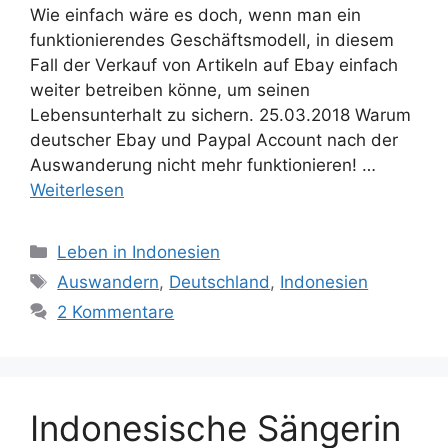
Wie einfach wäre es doch, wenn man ein
funktionierendes Geschäftsmodell, in diesem
Fall der Verkauf von Artikeln auf Ebay einfach
weiter betreiben könne, um seinen
Lebensunterhalt zu sichern. 25.03.2018 Warum
deutscher Ebay und Paypal Account nach der
Auswanderung nicht mehr funktionieren! …
Weiterlesen
K
Leben in Indonesien
a
S
Auswandern
,
Deutschland
,
Indonesien
t
c
2 Kommentare
e
h
g
l
o
a
r
g
Indonesische Sängerin
i
w
e