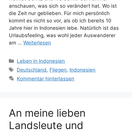
anschauen, was sich so verändert hat. Wo ist
die Zeit nur geblieben. Für mich persönlich
kommt es nicht so vor, als ob ich bereits 10
Jahre hier in Indonesien lebe. Natürlich ist das
Urlaubsfeeling, was wohl jeder Auswanderer
am …
Weiterlesen
K
Leben in Indonesien
a
S
Deutschland
,
Fliegen
,
Indonesien
t
c
Kommentar hinterlassen
e
h
g
l
o
a
r
g
An meine lieben
i
w
e
ö
Landsleute und
n
r