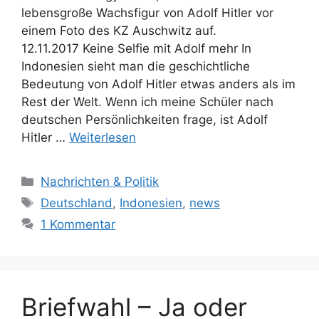
lebensgroße Wachsfigur von Adolf Hitler vor
einem Foto des KZ Auschwitz auf.
12.11.2017 Keine Selfie mit Adolf mehr In
Indonesien sieht man die geschichtliche
Bedeutung von Adolf Hitler etwas anders als im
Rest der Welt. Wenn ich meine Schüler nach
deutschen Persönlichkeiten frage, ist Adolf
Hitler …
Weiterlesen
K
Nachrichten & Politik
a
S
Deutschland
,
Indonesien
,
news
t
c
1 Kommentar
e
h
g
l
o
a
r
g
Briefwahl – Ja oder
i
w