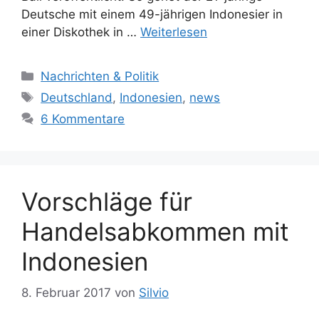
Deutsche mit einem 49-jährigen Indonesier in
einer Diskothek in …
Weiterlesen
K
Nachrichten & Politik
a
S
Deutschland
,
Indonesien
,
news
t
c
6 Kommentare
e
h
g
l
o
a
r
g
Vorschläge für
i
w
e
ö
Handelsabkommen mit
n
r
Indonesien
t
e
r
8. Februar 2017
von
Silvio