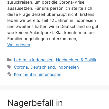
zurückreisen, um dort die Corona-Krise
auszusetzen. Für uns persönlich stellte sich
diese Frage derzeit überhaupt nicht. Erstens
leben wir bereits seit 12 Jahren in Indonesien
und zweitens hätten wir in Deutschland so gut
wie keinen Anlaufpunkt. Klar könnte man bei
Familienangehörigen unterkommen, …
Weiterlesen
K
Leben in Indonesien
,
Nachrichten & Politik
a
S
Corona
,
Deutschland
,
Indonesien
t
c
Kommentar hinterlassen
e
h
g
l
o
a
r
g
Nagerbefall in
i
w
e
ö