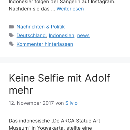
Indonesier folgen der Sängerin auf Instagram.
Nachdem sie das …
Weiterlesen
K
Nachrichten & Politik
a
S
Deutschland
,
Indonesien
,
news
t
c
Kommentar hinterlassen
e
h
g
l
o
a
r
g
Keine Selfie mit Adolf
i
w
e
ö
mehr
n
r
t
12. November 2017
von
Silvio
e
r
Das indonesische „De ARCA Statue Art
Museum“ in Yogyakarta, stellte eine