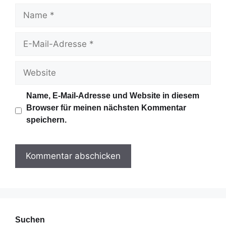
N
a
m
E
e
-
M
W
a
e
i
b
Name, E-Mail-Adresse und Website in diesem
l
s
Browser für meinen nächsten Kommentar
-
i
speichern.
A
t
d
e
r
e
s
s
e
Suchen