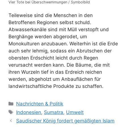
Vier Tote bei Überschwemmungen / Symbolbild
Teileweise sind die Menschen in den
Betroffenen Regionen selbst schuld.
Abwasserkanäle sind mit Müll verstopft und
Berghänge werden abgerodet, um
Monokulturen anzubauen. Weiterhin ist die Erde
auch sehr lehmig, sodass ein Abrutschen der
obersten Erdschicht leicht durch Regen
verursacht werden kann. Die Bäume, die mit
ihren Wurzeln tief in das Erdreich reichen
werden, abgeholzt um Anbauflächen für
landwirtschaftliche Produkte zu schaffen.
K
Nachrichten & Politik
a
S
Indonesien
,
Sumatra
,
Umwelt
t
c
Saudischer König fordert gemäßigten Islam
e
h