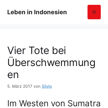
Z
u
Leben in Indonesien
Menü
m
I
n
h
a
l
Vier Tote bei
t
s
Überschwemmung
p
r
en
i
n
5. März 2017
von
Silvio
g
e
n
Im Westen von Sumatra