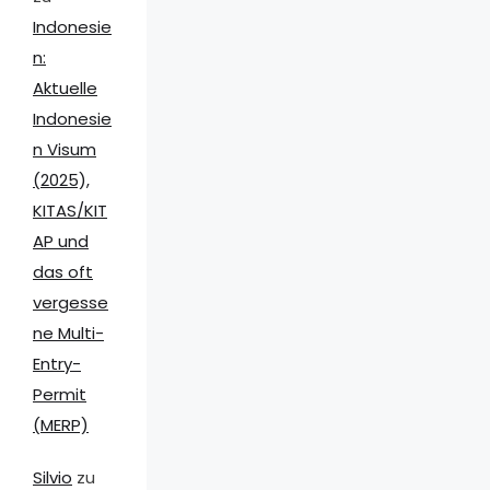
Indonesie
n:
Aktuelle
Indonesie
n Visum
(2025),
KITAS/KIT
AP und
das oft
vergesse
ne Multi-
Entry-
Permit
(MERP)
Silvio
zu