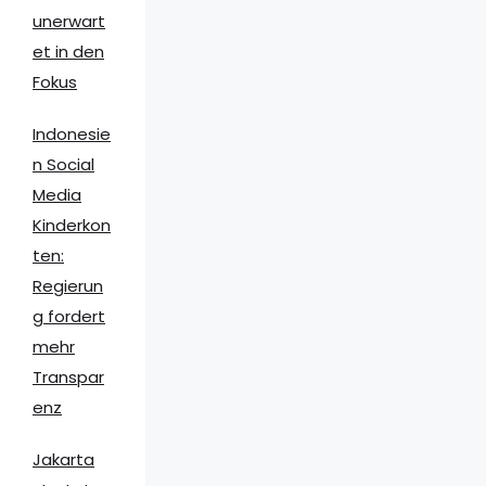
unerwart
et in den
Fokus
Indonesie
n Social
Media
Kinderkon
ten:
Regierun
g fordert
mehr
Transpar
enz
Jakarta