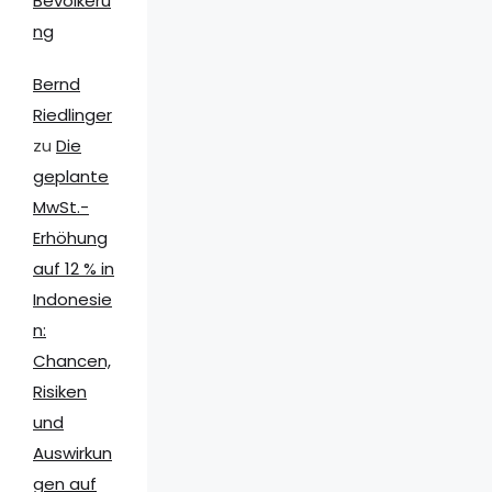
Bevölkeru
ng
Bernd
Riedlinger
zu
Die
geplante
MwSt.-
Erhöhung
auf 12 % in
Indonesie
n:
Chancen,
Risiken
und
Auswirkun
gen auf