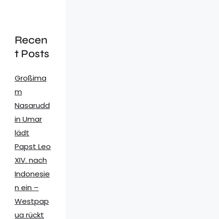
Recen
t Posts
Großima
m
Nasarudd
in Umar
lädt
Papst Leo
XIV. nach
Indonesie
n ein –
Westpap
ua rückt