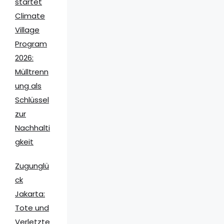
startet
Climate
Village
Program
2026:
Mülltrenn
ung als
Schlüssel
zur
Nachhalti
gkeit
Zugunglü
ck
Jakarta:
Tote und
Verletzte