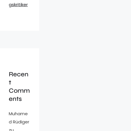
gskritiker
Recen
t
Comm
ents
Muhame
d Rüdiger
zu