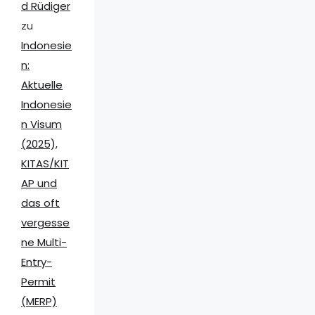
d Rüdiger
zu
Indonesie
n:
Aktuelle
Indonesie
n Visum
(2025),
KITAS/KIT
AP und
das oft
vergesse
ne Multi-
Entry-
Permit
(MERP)