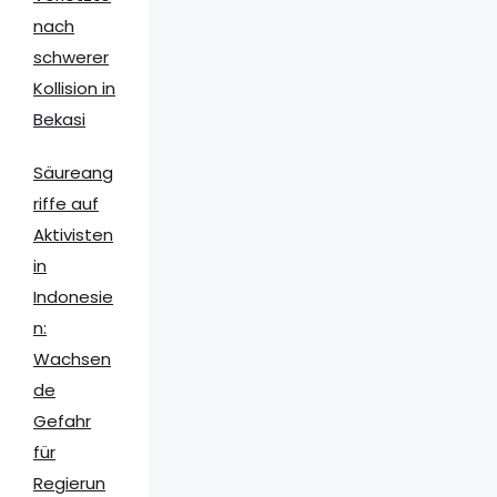
nach
schwerer
Kollision in
Bekasi
Säureang
riffe auf
Aktivisten
in
Indonesie
n:
Wachsen
de
Gefahr
für
Regierun