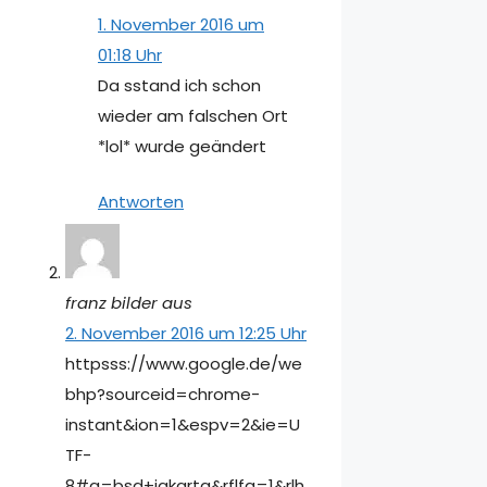
1. November 2016 um
01:18 Uhr
Da sstand ich schon
wieder am falschen Ort
*lol* wurde geändert
Antworten
franz bilder aus
2. November 2016 um 12:25 Uhr
httpsss://www.google.de/we
bhp?sourceid=chrome-
instant&ion=1&espv=2&ie=U
TF-
8#q=bsd+jakarta&rflfq=1&rlh