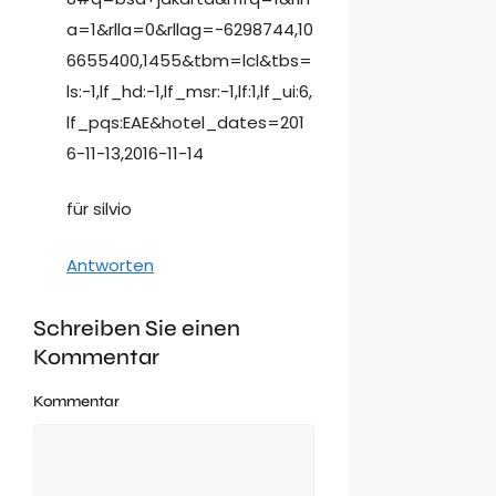
a=1&rlla=0&rllag=-6298744,10
6655400,1455&tbm=lcl&tbs=
ls:-1,lf_hd:-1,lf_msr:-1,lf:1,lf_ui:6,
lf_pqs:EAE&hotel_dates=201
6-11-13,2016-11-14
für silvio
Antworten
Schreiben Sie einen
Kommentar
Kommentar