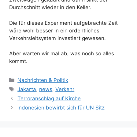
Durchschnitt wieder in den Keller.
Die für dieses Experiment aufgebrachte Zeit
wäre wohl besser in ein ordentliches
Verkehrsleitsystem investiert gewesen.
Aber warten wir mal ab, was noch so alles
kommt.
K
Nachrichten & Politik
a
S
Jakarta
,
news
,
Verkehr
t
c
Terroranschlag auf Kirche
e
h
Indonesien bewirbt sich für UN Sitz
g
l
o
a
r
g
i
w