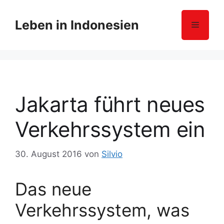
Z
u
Leben in Indonesien
Menü
m
I
n
h
a
l
Jakarta führt neues
t
s
Verkehrssystem ein
p
r
30. August 2016
von
Silvio
i
n
g
Das neue
e
Verkehrssystem, was
n