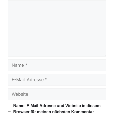
K
o
m
m
e
n
t
a
r
N
a
m
E
e
-
M
W
a
e
i
b
Name, E-Mail-Adresse und Website in diesem
l
s
Browser für meinen nächsten Kommentar
-