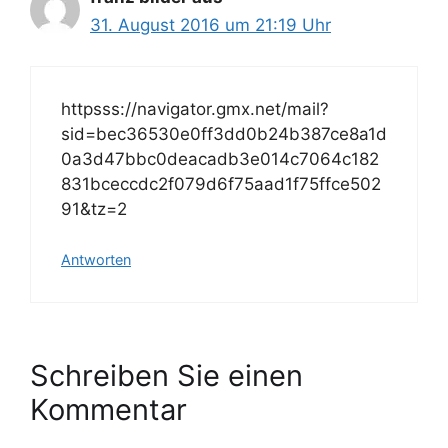
31. August 2016 um 21:19 Uhr
httpsss://navigator.gmx.net/mail?
sid=bec36530e0ff3dd0b24b387ce8a1d
0a3d47bbc0deacadb3e014c7064c182
831bceccdc2f079d6f75aad1f75ffce502
91&tz=2
Antworten
Schreiben Sie einen
Kommentar