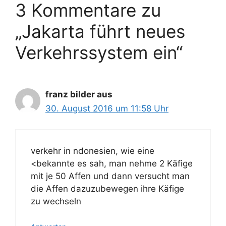
3 Kommentare zu
e
ö
n
r
„Jakarta führt neues
t
e
Verkehrssystem ein“
r
franz bilder aus
30. August 2016 um 11:58 Uhr
verkehr in ndonesien, wie eine
<bekannte es sah, man nehme 2 Käfige
mit je 50 Affen und dann versucht man
die Affen dazuzubewegen ihre Käfige
zu wechseln