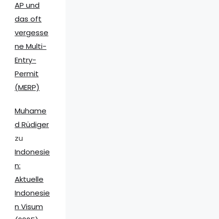
AP und
das oft
vergesse
ne Multi-
Entry-
Permit
(MERP)
Muhame
d Rüdiger
zu
Indonesie
n:
Aktuelle
Indonesie
n Visum