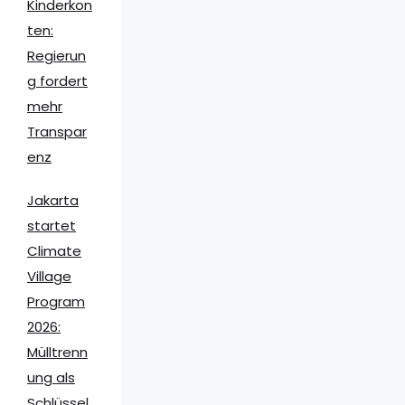
Kinderkon
ten:
Regierun
g fordert
mehr
Transpar
enz
Jakarta
startet
Climate
Village
Program
2026:
Mülltrenn
ung als
Schlüssel