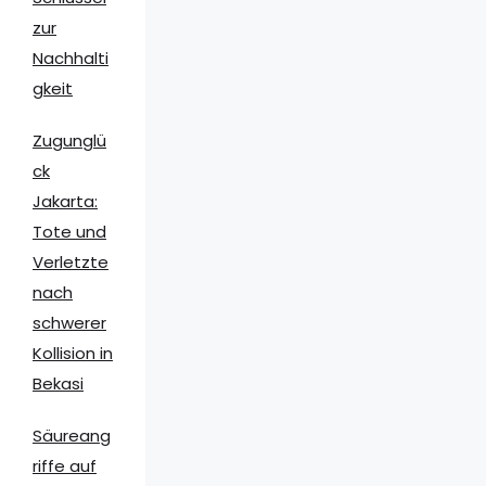
zur
Nachhalti
gkeit
Zugunglü
ck
Jakarta:
Tote und
Verletzte
nach
schwerer
Kollision in
Bekasi
Säureang
riffe auf