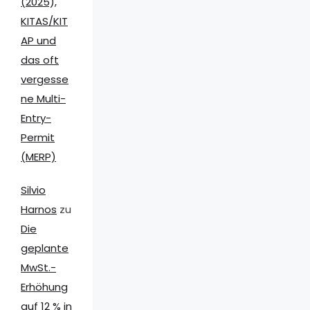
(2025),
KITAS/KIT
AP und
das oft
vergesse
ne Multi-
Entry-
Permit
(MERP)
Silvio
Harnos
zu
Die
geplante
MwSt.-
Erhöhung
auf 12 % in