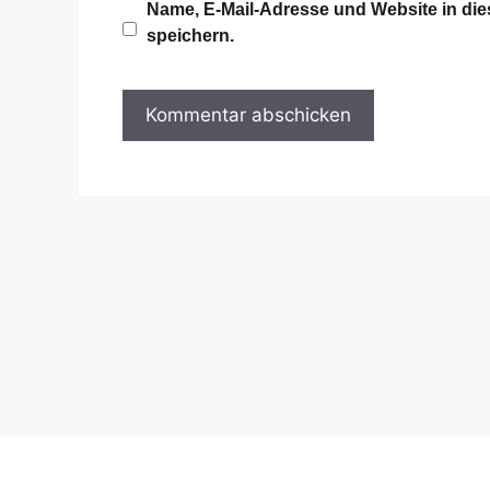
Name, E-Mail-Adresse und Website in d
l
s
speichern.
-
i
A
t
d
e
r
e
s
s
e