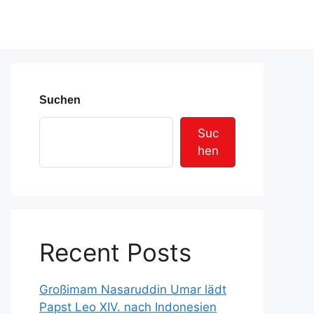
Suchen
Suc
hen
Recent Posts
Großimam Nasaruddin Umar lädt
Papst Leo XIV. nach Indonesien