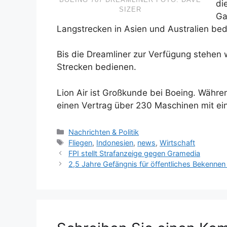
di
SIZER
Ga
Langstrecken in Asien und Australien bed
Bis die Dreamliner zur Verfügung stehen 
Strecken bedienen.
Lion Air ist Großkunde bei Boeing. Währe
einen Vertrag über 230 Maschinen mit ein
K
Nachrichten & Politik
a
S
Fliegen
,
Indonesien
,
news
,
Wirtschaft
t
c
FPI stellt Strafanzeige gegen Gramedia
e
h
2,5 Jahre Gefängnis für öffentliches Bekennen 
g
l
o
a
r
g
i
w
e
ö