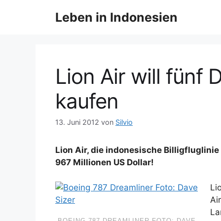
Z
Leben in Indonesien
u
m
I
n
h
Lion Air will fünf
a
l
kaufen
t
s
13. Juni 2012
von
Silvio
p
r
Lion Air, die indonesische Billigfluglin
i
967 Millionen US Dollar!
n
g
Li
e
Ai
n
La
BOEING 787 DREAMLINER FOTO: DAVE