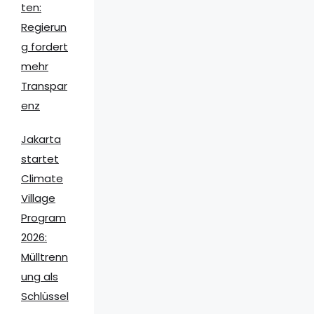
ten:
Regierun
g fordert
mehr
Transpar
enz
Jakarta
startet
Climate
Village
Program
2026:
Mülltrenn
ung als
Schlüssel