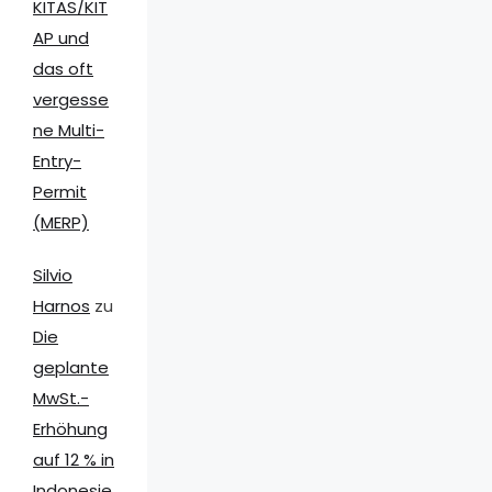
KITAS/KIT
AP und
das oft
vergesse
ne Multi-
Entry-
Permit
(MERP)
Silvio
Harnos
zu
Die
geplante
MwSt.-
Erhöhung
auf 12 % in
Indonesie