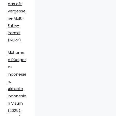
das oft
vergesse
ne Multi-
Entry-
Permit
(MERP)
Muhame
d Rüdiger
zu
Indonesie
n:
Aktuelle
Indonesie
n Visum
(2025),