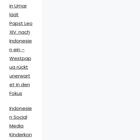
in Umar
lädt
Papst Leo
XIV. nach
Indonesie
n ein –
Westpap
ua rückt
unerwart
et in den
Fokus
Indonesie
n Social
Media
Kinderkon