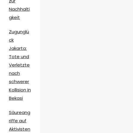
zur
Nachhalti
gkeit
Zugunglü
ck
Jakarta:
Tote und
Verletzte
nach
schwerer
Kollision in
Bekasi
Säureang
riffe auf
Aktivisten