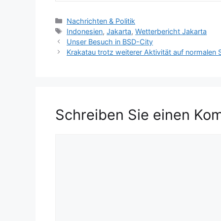
K
Nachrichten & Politik
a
S
Indonesien
,
Jakarta
,
Wetterbericht Jakarta
t
c
Unser Besuch in BSD-City
e
h
Krakatau trotz weiterer Aktivität auf normalen 
g
l
o
a
r
g
i
w
e
ö
Schreiben Sie einen Ko
n
r
t
e
K
r
o
m
m
e
n
t