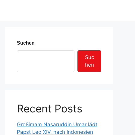
Suchen
Suc
hen
Recent Posts
Großimam Nasaruddin Umar lädt
Papst Leo XIV. nach Indonesien