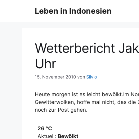
Z
Leben in Indonesien
u
m
I
n
h
Wetterbericht Jak
a
l
Uhr
t
s
15. November 2010
von
Silvio
p
r
Heute morgen ist es leicht bewölkt.Im N
i
Gewitterwolken, hoffe mal nicht, das die 
n
noch zur Post gehen.
g
e
n
26 °C
Aktuell:
Bewölkt