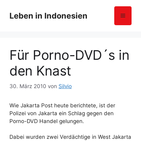
Z
u
Leben in Indonesien
Menü
m
I
n
h
Für Porno-DVD´s in
a
l
den Knast
t
s
p
30. März 2010
von
Silvio
r
i
Wie Jakarta Post heute berichtete, ist der
n
Polizei von Jakarta ein Schlag gegen den
g
Porno-DVD Handel gelungen.
e
n
Dabei wurden zwei Verdächtige in West Jakarta