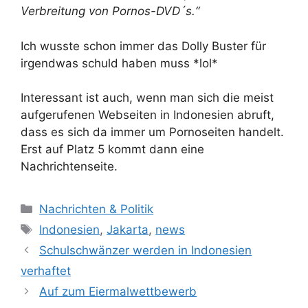
Verbreitung von Pornos-DVD´s.“
Ich wusste schon immer das Dolly Buster für
irgendwas schuld haben muss *lol*
Interessant ist auch, wenn man sich die meist
aufgerufenen Webseiten in Indonesien abruft,
dass es sich da immer um Pornoseiten handelt.
Erst auf Platz 5 kommt dann eine
Nachrichtenseite.
K
Nachrichten & Politik
a
S
Indonesien
,
Jakarta
,
news
t
c
Schulschwänzer werden in Indonesien
e
h
verhaftet
g
l
Auf zum Eiermalwettbewerb
o
a