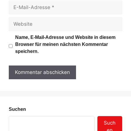
m
E
e
-
M
W
a
e
i
b
Name, E-Mail-Adresse und Website in diesem
l
s
Browser für meinen nächsten Kommentar
-
i
speichern.
A
t
d
e
r
e
s
s
e
Suchen
Such
en