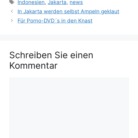
S
Indonesien
,
Jakarta
,
news
t
c
In Jakarta werden selbst Ampeln geklaut
e
h
Für Porno-DVD´s in den Knast
g
l
o
a
r
g
i
w
Schreiben Sie einen
e
ö
n
r
Kommentar
t
e
K
r
o
m
m
e
n
t
a