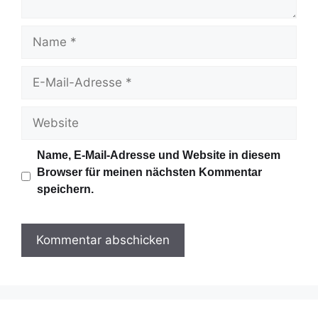
r
N
a
m
E
e
-
M
W
a
e
i
b
Name, E-Mail-Adresse und Website in diesem
l
s
Browser für meinen nächsten Kommentar
-
i
speichern.
A
t
d
e
r
e
s
s
e