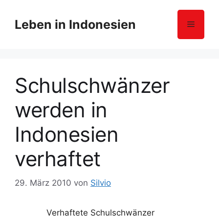
Z
u
Leben in Indonesien
Menü
m
I
n
h
Schulschwänzer
a
l
werden in
t
s
Indonesien
p
r
verhaftet
i
n
g
29. März 2010
von
Silvio
e
n
Verhaftete Schulschwänzer