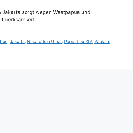
ch Jakarta sorgt wegen Westpapua und
Aufmerksamkeit.
chee
,
Jakarta
,
Nasaruddin Umar
,
Papst Leo XIV
,
Vatikan
,