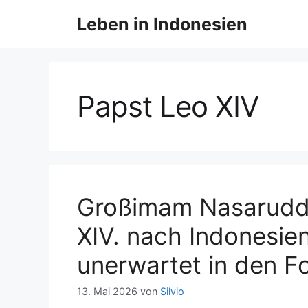
Z
Leben in Indonesien
u
m
I
n
h
Papst Leo XIV
a
l
t
s
p
r
Großimam Nasaruddi
i
XIV. nach Indonesie
n
g
unerwartet in den F
e
n
13. Mai 2026
von
Silvio