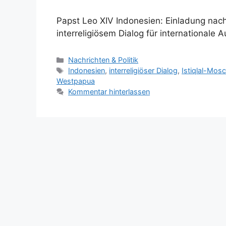
Papst Leo XIV Indonesien: Einladung na
interreligiösem Dialog für internationale 
K
Nachrichten & Politik
a
S
Indonesien
,
interreligiöser Dialog
,
Istiqlal-Mos
t
c
Westpapua
e
h
Kommentar hinterlassen
g
l
o
a
r
g
i
w
e
ö
n
r
t
e
r