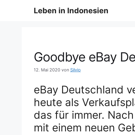
Z
Leben in Indonesien
u
m
I
n
h
a
Goodbye eBay De
l
t
12. Mai 2020
von
Silvio
s
p
r
eBay Deutschland v
i
heute als Verkaufspl
n
g
das für immer. Nach
e
n
mit einem neuen Geb