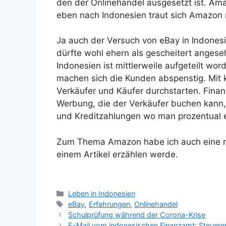
den der Onlinehandel ausgesetzt ist. Ama
eben nach Indonesien traut sich Amazon n
Ja auch der Versuch von eBay in Indonesi
dürfte wohl ehern als gescheitert angese
Indonesien ist mittlerweile aufgeteilt wo
machen sich die Kunden abspenstig. Mit 
Verkäufer und Käufer durchstarten. Finan
Werbung, die der Verkäufer buchen kann,
und Kreditzahlungen wo man prozentual 
Zum Thema Amazon habe ich auch eine ne
einem Artikel erzählen werde.
K
Leben in Indonesien
a
S
eBay
,
Erfahrungen
,
Onlinehandel
t
c
Schulprüfung während der Corona-Krise
e
h
E-Mail vom indonesischen Finanzamt: Steuerer