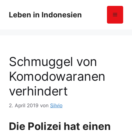
Z
u
Leben in Indonesien
Menü
m
I
n
h
a
l
Schmuggel von
t
s
Komodowaranen
p
r
verhindert
i
n
2. April 2019
von
Silvio
g
e
n
Die Polizei hat einen