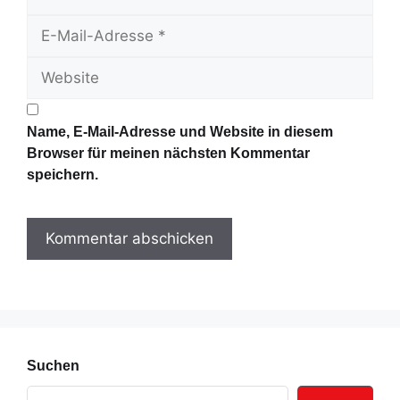
a
E
m
-
e
W
M
e
a
b
i
s
l
Name, E-Mail-Adresse und Website in diesem
i
-
Browser für meinen nächsten Kommentar
t
A
speichern.
e
d
r
e
s
s
e
Suchen