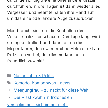
durch den Erfolg die eine oder andere Razzia
durchführen. In drei Tagen ist dann wieder alles
Vergessen und Beamte halten ihre Hand auf,
um das eine oder andere Auge zuzudrücken.
Man braucht sich nur die Kontrollen der
Verkehrspolizei anschauen. Drei Tage lang, wird
streng kontrolliert und dann fahren die
Mopedfahrer, doch wieder ohne Helm direkt am
Polizisten vorbei, der diesen dann noch
freundlich zuwinkt!
K
Nachrichten & Politik
a
S
Komodo
,
Komodowarn
,
news
t
c
Meerjungfrau – zu nackt für diese Welt
e
h
Der Plastikwahn in Indonesien
g
l
verschlimmert sich immer mehr
o
a