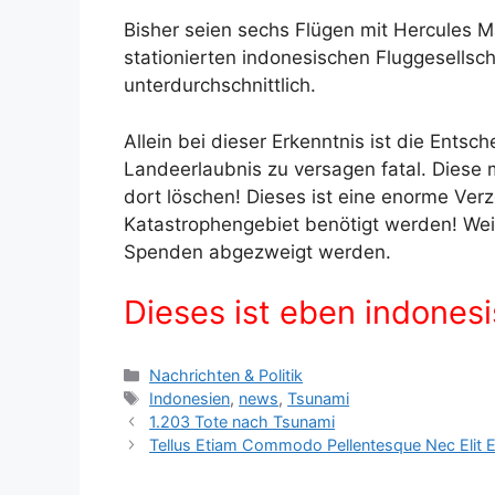
Bisher seien sechs Flügen mit Hercules M
stationierten indonesischen Fluggesellscha
unterdurchschnittlich.
Allein bei dieser Erkenntnis ist die Ents
Landeerlaubnis zu versagen fatal. Diese 
dort löschen! Dieses ist eine enorme Verz
Katastrophengebiet benötigt werden! Weiter
Spenden abgezweigt werden.
Dieses ist eben indonesi
K
Nachrichten & Politik
a
S
Indonesien
,
news
,
Tsunami
t
c
1.203 Tote nach Tsunami
e
h
Tellus Etiam Commodo Pellentesque Nec Elit 
g
l
o
a