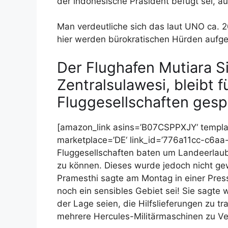
der indonesische Präsident befugt sei, a
Man verdeutliche sich das laut UNO ca. 
hier werden bürokratischen Hürden aufge
Der Flughafen Mutiara Sis
Zentralsulawesi, bleibt 
Fluggesellschaften gesp
[amazon_link asins=’B07CSPPXJY‘ templat
marketplace=’DE‘ link_id=’776a11cc-c6
Fluggesellschaften baten um Landeerlaubn
zu können. Dieses wurde jedoch nicht gew
Pramesthi sagte am Montag in einer Press
noch ein sensibles Gebiet sei! Sie sagte 
der Lage seien, die Hilfslieferungen zu t
mehrere Hercules-Militärmaschinen zu Ve