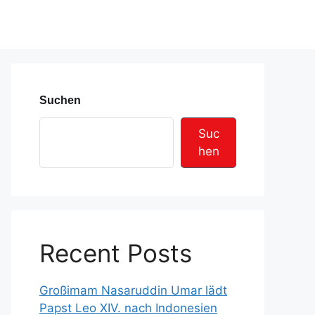
Suchen
Suc
hen
Recent Posts
Großimam Nasaruddin Umar lädt
Papst Leo XIV. nach Indonesien