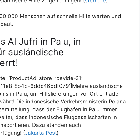
usländische Hilfe zu genehmigen! (
stern.de
)
200.000 Menschen auf schnelle Hilfe warten und
baut.
 Al Jufri in Palu, in
für ausländische
errt!
e=’ProductAd‘ store=’bayide-21′
aa-11e8-8b4b-6ddc46bdf079′]Mehre ausländische
is in Palu, um Hilfslieferungen vor Ort entladen
ährt! Die indonesische Verkehrsministerin Polana
emitteilung, dass der Flughafen in Palu immer
weiter, dass indonesische Fluggesellschaften in
ransportieren. Dazu ständen auch
rfügung! (
Jakarta Post
)