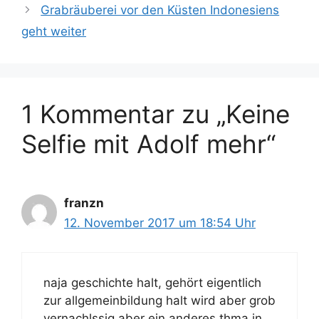
h
Grabräuberei vor den Küsten Indonesiens
g
l
geht weiter
o
a
r
g
i
w
e
ö
n
1 Kommentar zu „Keine
r
t
Selfie mit Adolf mehr“
e
r
franzn
12. November 2017 um 18:54 Uhr
naja geschichte halt, gehört eigentlich
zur allgemeinbildung halt wird aber grob
vernachlssig aber ein anderes thma in