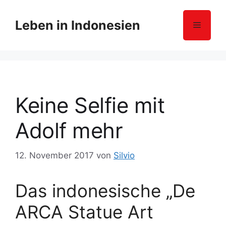
Z
u
Leben in Indonesien
Menü
m
I
n
h
a
l
Keine Selfie mit
t
s
Adolf mehr
p
r
12. November 2017
von
Silvio
i
n
g
Das indonesische „De
e
ARCA Statue Art
n