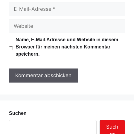
m
E
e
-
M
W
a
e
i
b
Name, E-Mail-Adresse und Website in diesem
l
s
Browser für meinen nächsten Kommentar
-
i
speichern.
A
t
d
e
r
e
s
s
e
Suchen
Such