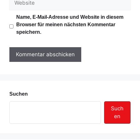
a
e
i
b
Name, E-Mail-Adresse und Website in diesem
l
s
Browser für meinen nächsten Kommentar
-
i
speichern.
A
t
d
e
r
e
s
s
e
Suchen
Such
en