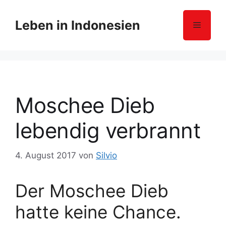
Z
u
Leben in Indonesien
Menü
m
I
n
h
a
l
Moschee Dieb
t
s
lebendig verbrannt
p
r
4. August 2017
von
Silvio
i
n
g
Der Moschee Dieb
e
hatte keine Chance.
n