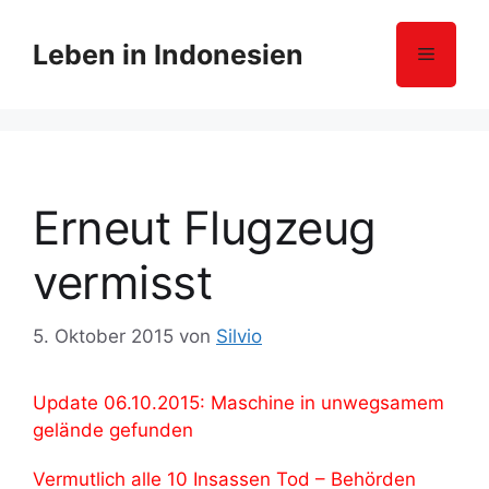
Z
u
Leben in Indonesien
Menü
m
I
n
h
a
l
Erneut Flugzeug
t
s
vermisst
p
r
5. Oktober 2015
von
Silvio
i
n
g
Update 06.10.2015: Maschine in unwegsamem
e
gelände gefunden
n
Vermutlich alle 10 Insassen Tod – Behörden