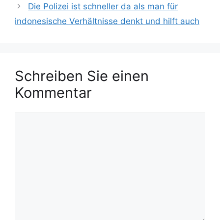
Die Polizei ist schneller da als man für
o
a
r
indonesische Verhältnisse denkt und hilft auch
g
i
w
e
ö
n
r
t
Schreiben Sie einen
e
Kommentar
r
K
o
m
m
e
n
t
a
r