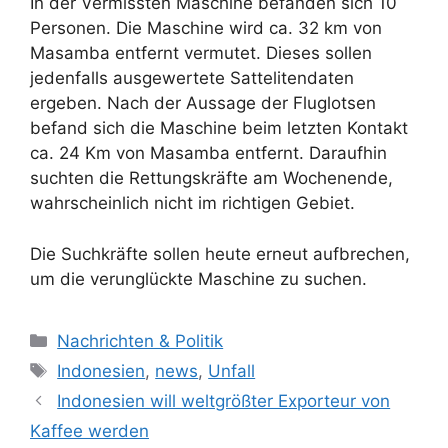
In der Vermissten Maschine befanden sich 10
Personen. Die Maschine wird ca. 32 km von
Masamba entfernt vermutet. Dieses sollen
jedenfalls ausgewertete Sattelitendaten
ergeben. Nach der Aussage der Fluglotsen
befand sich die Maschine beim letzten Kontakt
ca. 24 Km von Masamba entfernt. Daraufhin
suchten die Rettungskräfte am Wochenende,
wahrscheinlich nicht im richtigen Gebiet.
Die Suchkräfte sollen heute erneut aufbrechen,
um die verunglückte Maschine zu suchen.
K
Nachrichten & Politik
a
S
Indonesien
,
news
,
Unfall
t
c
Indonesien will weltgrößter Exporteur von
e
h
Kaffee werden
g
l