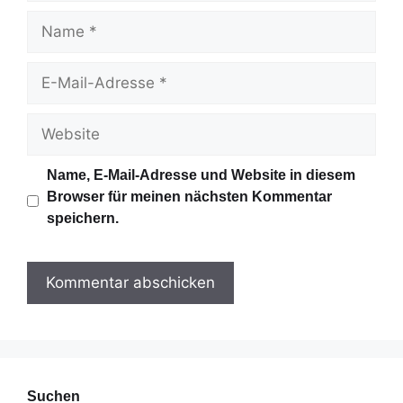
N
a
m
E
e
-
M
W
a
e
i
b
Name, E-Mail-Adresse und Website in diesem
l
s
Browser für meinen nächsten Kommentar
-
i
speichern.
A
t
d
e
r
e
s
s
e
Suchen