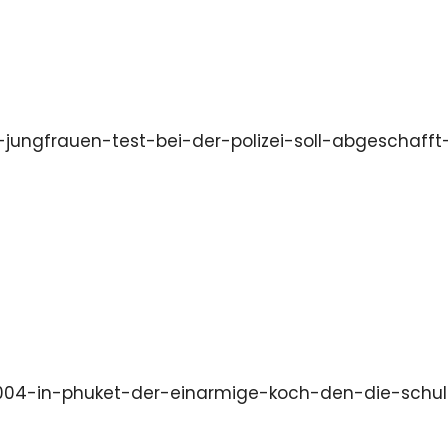
jungfrauen-test-bei-der-polizei-soll-abgeschafft
004-in-phuket-der-einarmige-koch-den-die-schu