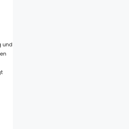
g und
pen
gt