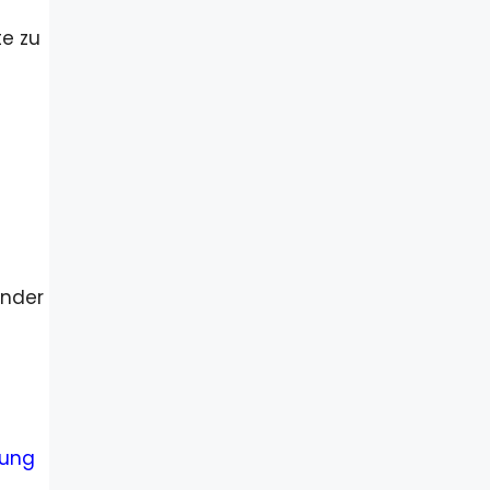
te zu
änder
rung