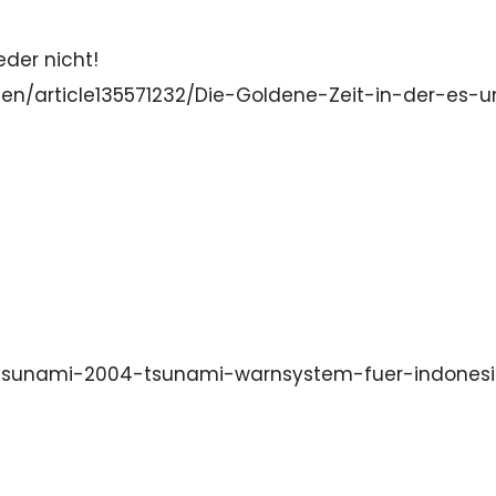
eder nicht!
hen/article135571232/Die-Goldene-Zeit-in-der-es-
k/tsunami-2004-tsunami-warnsystem-fuer-indones