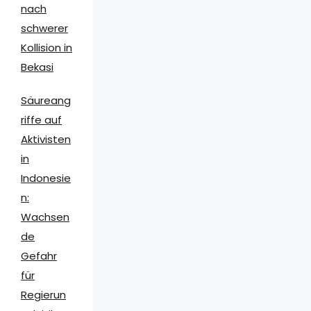
nach
schwerer
Kollision in
Bekasi
Säureang
riffe auf
Aktivisten
in
Indonesie
n:
Wachsen
de
Gefahr
für
Regierun