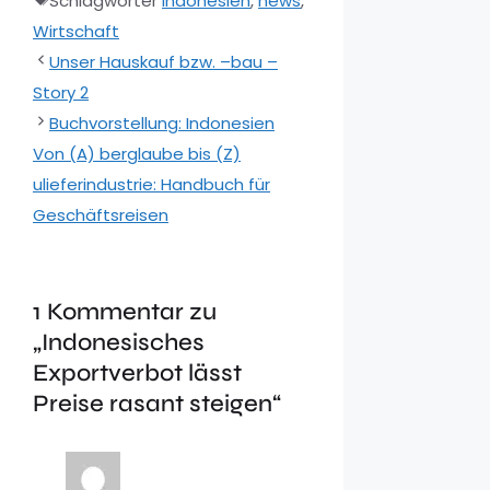
Schlagwörter
Indonesien
,
news
,
Wirtschaft
Unser Hauskauf bzw. –bau –
Story 2
Buchvorstellung: Indonesien
Von (A) berglaube bis (Z)
ulieferindustrie: Handbuch für
Geschäftsreisen
1 Kommentar zu
„Indonesisches
Exportverbot lässt
Preise rasant steigen“