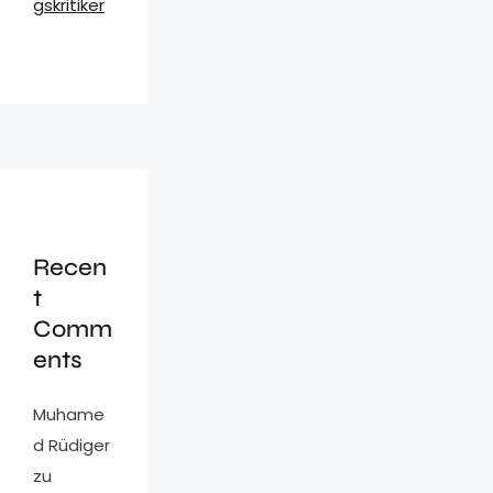
gskritiker
Recen
t
Comm
ents
Muhame
d Rüdiger
zu