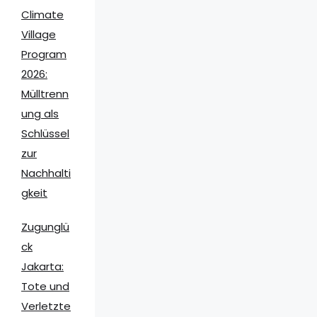
Climate
Village
Program
2026:
Mülltrenn
ung als
Schlüssel
zur
Nachhalti
gkeit
Zugunglü
ck
Jakarta:
Tote und
Verletzte