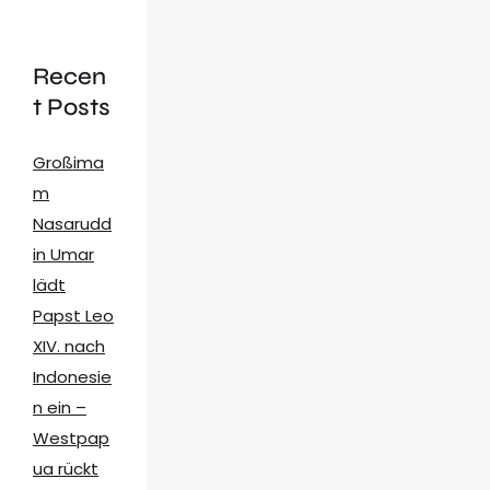
Recen
t Posts
Großima
m
Nasarudd
in Umar
lädt
Papst Leo
XIV. nach
Indonesie
n ein –
Westpap
ua rückt