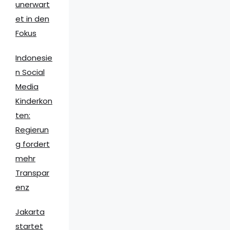
unerwart
et in den
Fokus
Indonesie
n Social
Media
Kinderkon
ten:
Regierun
g fordert
mehr
Transpar
enz
Jakarta
startet