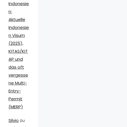
Indonesie
n:
Aktuelle
Indonesie
n Visum
(2025),
KITAS/KIT
AP und
das oft
vergesse
ne Multi-
Entry-
Permit
(MERP)
Silvio
zu