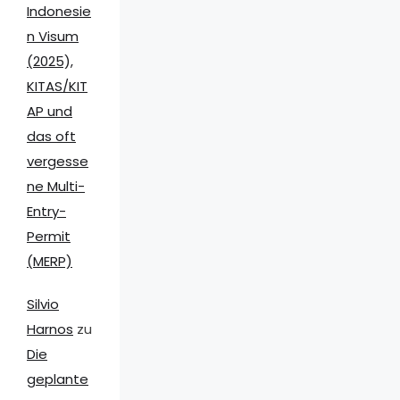
Indonesie
n Visum
(2025),
KITAS/KIT
AP und
das oft
vergesse
ne Multi-
Entry-
Permit
(MERP)
Silvio
Harnos
zu
Die
geplante