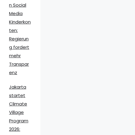
n Social
Media
Kinderkon
ten:
Regierun
g fordert
mehr
Transpar
enz
Jakarta
startet
Climate
Village
Program
2026: