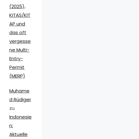
(2025),
KITAS/KIT
AP und
das oft
vergesse
ne Multi-
Entry-
Permit
(MERP)
Muhame
d Rüdiger
zu
Indonesie
n:
Aktuelle