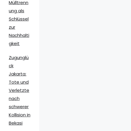
Mülltrenn
ung als
Schlüssel
zur
Nachhalti
gkeit
Zugunglü
ck
Jakarta:
Tote und
Verletzte
nach
schwerer
Kollision in
Bekasi