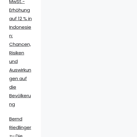
MwSt.-
Erhöhung
auf 12 % in
Indonesie
n:
Chancen,
Risiken
und
Auswirkun
gen auf
die
Bevölkeru
ng
Bernd
Riedlinger
zu
Die