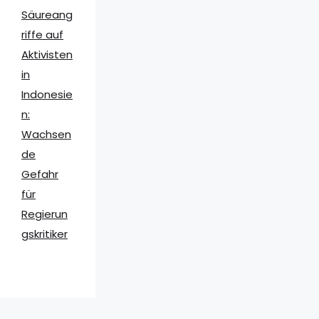
Säureang
riffe auf
Aktivisten
in
Indonesie
n:
Wachsen
de
Gefahr
für
Regierun
gskritiker