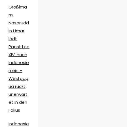
Großima
m
Nasarudd
in Umar
lädt
Papst Leo
XIV. nach
Indonesie
n ein –
Westpap
ua rückt
unerwart
et in den
Fokus
Indonesie