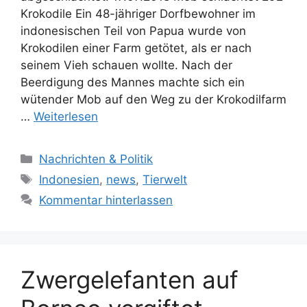
Krokodile Ein 48-jähriger Dorfbewohner im
indonesischen Teil von Papua wurde von
Krokodilen einer Farm getötet, als er nach
seinem Vieh schauen wollte. Nach der
Beerdigung des Mannes machte sich ein
wütender Mob auf den Weg zu der Krokodilfarm
…
Weiterlesen
K
Nachrichten & Politik
a
S
Indonesien
,
news
,
Tierwelt
t
c
Kommentar hinterlassen
e
h
g
l
o
a
r
g
Zwergelefanten auf
i
w
e
ö