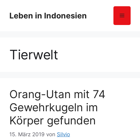
Z
u
Leben in Indonesien
Menü
m
I
n
h
Tierwelt
a
l
t
s
p
r
Orang-Utan mit 74
i
Gewehrkugeln im
n
g
Körper gefunden
e
n
15. März 2019
von
Silvio