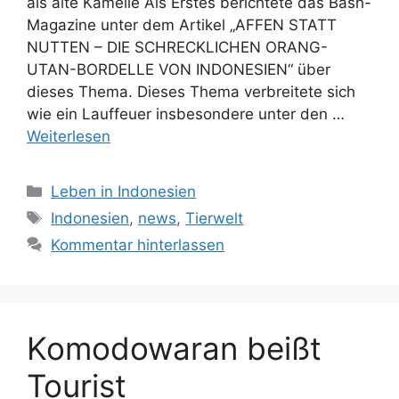
als alte Kamelle Als Erstes berichtete das Bash-
Magazine unter dem Artikel „AFFEN STATT
NUTTEN – DIE SCHRECKLICHEN ORANG-
UTAN-BORDELLE VON INDONESIEN“ über
dieses Thema. Dieses Thema verbreitete sich
wie ein Lauffeuer insbesondere unter den …
Weiterlesen
K
Leben in Indonesien
a
S
Indonesien
,
news
,
Tierwelt
t
c
Kommentar hinterlassen
e
h
g
l
o
a
r
g
Komodowaran beißt
i
w
e
ö
Tourist
n
r