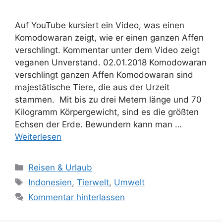
Auf YouTube kursiert ein Video, was einen
Komodowaran zeigt, wie er einen ganzen Affen
verschlingt. Kommentar unter dem Video zeigt
veganen Unverstand. 02.01.2018 Komodowaran
verschlingt ganzen Affen Komodowaran sind
majestätische Tiere, die aus der Urzeit
stammen. Mit bis zu drei Metern länge und 70
Kilogramm Körpergewicht, sind es die größten
Echsen der Erde. Bewundern kann man …
Weiterlesen
K
Reisen & Urlaub
a
S
Indonesien
,
Tierwelt
,
Umwelt
t
c
Kommentar hinterlassen
e
h
g
l