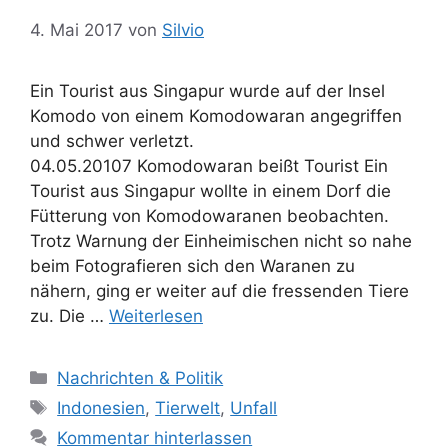
t
4. Mai 2017
von
Silvio
e
r
Ein Tourist aus Singapur wurde auf der Insel
Komodo von einem Komodowaran angegriffen
und schwer verletzt.
04.05.20107 Komodowaran beißt Tourist Ein
Tourist aus Singapur wollte in einem Dorf die
Fütterung von Komodowaranen beobachten.
Trotz Warnung der Einheimischen nicht so nahe
beim Fotografieren sich den Waranen zu
nähern, ging er weiter auf die fressenden Tiere
zu. Die …
Weiterlesen
K
Nachrichten & Politik
a
S
Indonesien
,
Tierwelt
,
Unfall
t
c
Kommentar hinterlassen