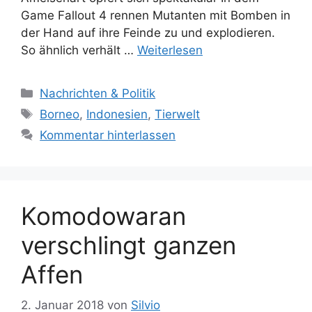
Game Fallout 4 rennen Mutanten mit Bomben in
der Hand auf ihre Feinde zu und explodieren.
So ähnlich verhält …
Weiterlesen
K
Nachrichten & Politik
a
S
Borneo
,
Indonesien
,
Tierwelt
t
c
Kommentar hinterlassen
e
h
g
l
o
a
r
g
Komodowaran
i
w
e
ö
verschlingt ganzen
n
r
Affen
t
e
r
2. Januar 2018
von
Silvio