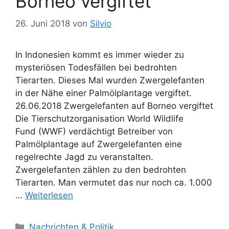
Borneo vergiftet
n
r
t
26. Juni 2018
von
Silvio
e
r
In Indonesien kommt es immer wieder zu
mysteriösen Todesfällen bei bedrohten
Tierarten. Dieses Mal wurden Zwergelefanten
in der Nähe einer Palmölplantage vergiftet.
26.06.2018 Zwergelefanten auf Borneo vergiftet
Die Tierschutzorganisation World Wildlife
Fund (WWF) verdächtigt Betreiber von
Palmölplantage auf Zwergelefanten eine
regelrechte Jagd zu veranstalten.
Zwergelefanten zählen zu den bedrohten
Tierarten. Man vermutet das nur noch ca. 1.000
…
Weiterlesen
K
Nachrichten & Politik