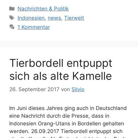
K
Nachrichten & Politik
a
S
Indonesien
,
news
,
Tierwelt
t
c
1 Kommentar
e
h
g
l
o
a
r
g
Tierbordell entpuppt
i
w
e
ö
sich als alte Kamelle
n
r
t
26. September 2017
von
Silvio
e
r
Im Juni dieses Jahres ging auch in Deutschland
eine Nachricht durch die Presse, dass in
Indonesien Orang-Utans in Bordellen gehalten
werden. 26.09.2017 Tierbordell entpuppt sich