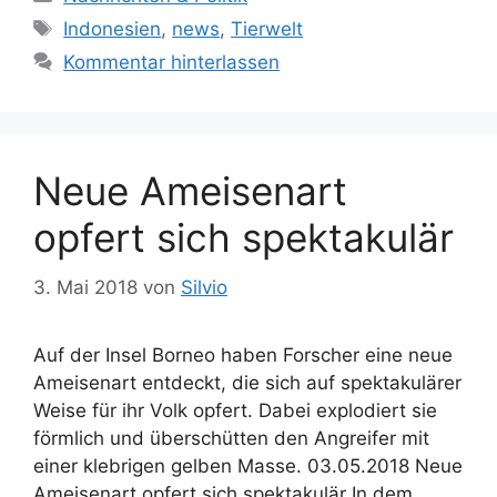
a
S
Indonesien
,
news
,
Tierwelt
t
c
Kommentar hinterlassen
e
h
g
l
o
a
r
g
Neue Ameisenart
i
w
e
ö
opfert sich spektakulär
n
r
t
3. Mai 2018
von
Silvio
e
r
Auf der Insel Borneo haben Forscher eine neue
Ameisenart entdeckt, die sich auf spektakulärer
Weise für ihr Volk opfert. Dabei explodiert sie
förmlich und überschütten den Angreifer mit
einer klebrigen gelben Masse. 03.05.2018 Neue
Ameisenart opfert sich spektakulär In dem