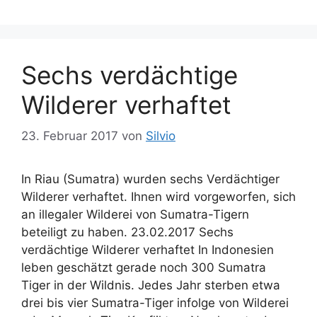
e
h
g
l
o
a
r
g
Sechs verdächtige
i
w
e
ö
Wilderer verhaftet
n
r
t
23. Februar 2017
von
Silvio
e
r
In Riau (Sumatra) wurden sechs Verdächtiger
Wilderer verhaftet. Ihnen wird vorgeworfen, sich
an illegaler Wilderei von Sumatra-Tigern
beteiligt zu haben. 23.02.2017 Sechs
verdächtige Wilderer verhaftet In Indonesien
leben geschätzt gerade noch 300 Sumatra
Tiger in der Wildnis. Jedes Jahr sterben etwa
drei bis vier Sumatra-Tiger infolge von Wilderei