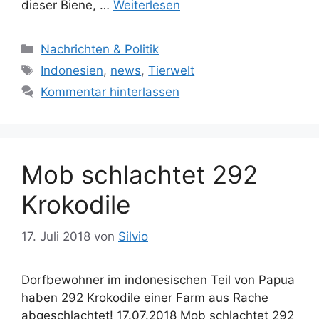
dieser Biene, …
Weiterlesen
K
Nachrichten & Politik
a
S
Indonesien
,
news
,
Tierwelt
t
c
Kommentar hinterlassen
e
h
g
l
o
a
r
g
Mob schlachtet 292
i
w
e
ö
Krokodile
n
r
t
17. Juli 2018
von
Silvio
e
r
Dorfbewohner im indonesischen Teil von Papua
haben 292 Krokodile einer Farm aus Rache
abgeschlachtet! 17.07.2018 Mob schlachtet 292