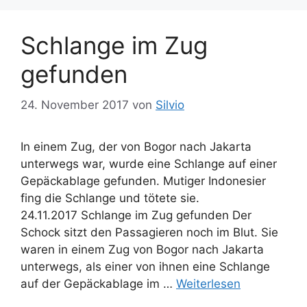
o
a
r
g
Schlange im Zug
i
w
e
ö
gefunden
n
r
t
24. November 2017
von
Silvio
e
r
In einem Zug, der von Bogor nach Jakarta
unterwegs war, wurde eine Schlange auf einer
Gepäckablage gefunden. Mutiger Indonesier
fing die Schlange und tötete sie.
24.11.2017 Schlange im Zug gefunden Der
Schock sitzt den Passagieren noch im Blut. Sie
waren in einem Zug von Bogor nach Jakarta
unterwegs, als einer von ihnen eine Schlange
auf der Gepäckablage im …
Weiterlesen