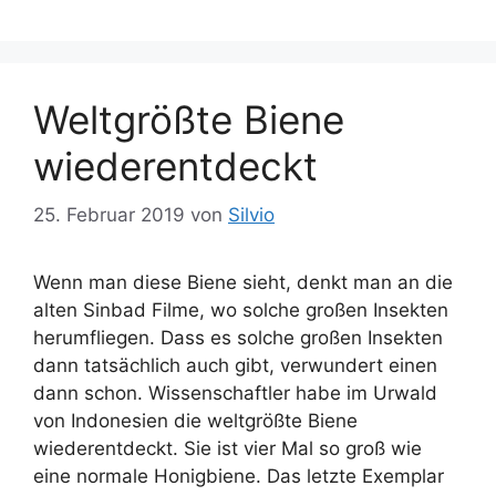
e
h
g
l
o
a
r
g
Weltgrößte Biene
i
w
e
ö
wiederentdeckt
n
r
t
25. Februar 2019
von
Silvio
e
r
Wenn man diese Biene sieht, denkt man an die
alten Sinbad Filme, wo solche großen Insekten
herumfliegen. Dass es solche großen Insekten
dann tatsächlich auch gibt, verwundert einen
dann schon. Wissenschaftler habe im Urwald
von Indonesien die weltgrößte Biene
wiederentdeckt. Sie ist vier Mal so groß wie
eine normale Honigbiene. Das letzte Exemplar