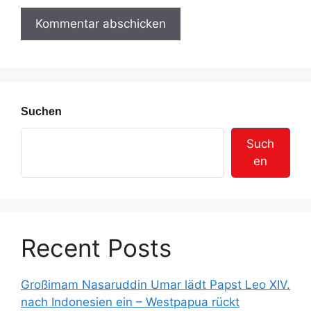
e
r
e
s
s
e
Suchen
Such
en
Recent Posts
Großimam Nasaruddin Umar lädt Papst Leo XIV.
nach Indonesien ein – Westpapua rückt