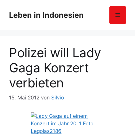
Z
u
Leben in Indonesien
Menü
m
I
n
h
Polizei will Lady
a
l
Gaga Konzert
t
s
verbieten
p
r
i
15. Mai 2012
von
Silvio
n
g
e
n