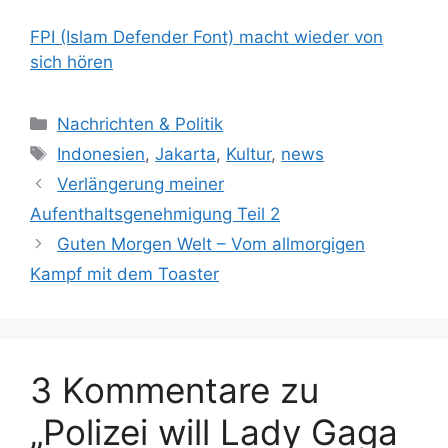
FPI (Islam Defender Font) macht wieder von
sich hören
K
Nachrichten & Politik
a
S
Indonesien
,
Jakarta
,
Kultur
,
news
t
c
Verlängerung meiner
e
h
Aufenthaltsgenehmigung Teil 2
g
l
Guten Morgen Welt – Vom allmorgigen
o
a
r
Kampf mit dem Toaster
g
i
w
e
ö
n
r
t
3 Kommentare zu
e
„Polizei will Lady Gaga
r