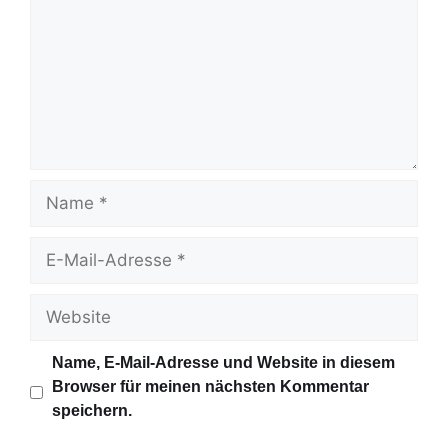
m
m
e
n
t
a
r
N
a
m
E
e
-
M
W
a
e
i
b
Name, E-Mail-Adresse und Website in diesem
l
s
Browser für meinen nächsten Kommentar
-
i
speichern.
A
t
d