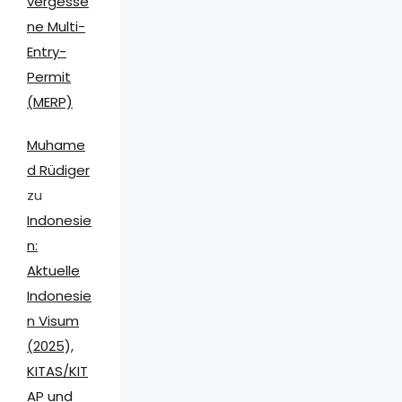
vergesse
ne Multi-
Entry-
Permit
(MERP)
Muhame
d Rüdiger
zu
Indonesie
n:
Aktuelle
Indonesie
n Visum
(2025),
KITAS/KIT
AP und