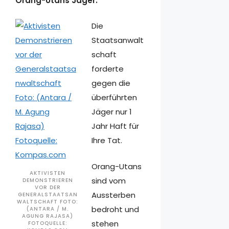
Orang-Utans Jäger.
Die
Staatsanwalt
schaft
forderte
gegen die
überführten
Jäger nur 1
Jahr Haft für
Ihre Tat.
Orang-Utans
AKTIVISTEN
sind vom
DEMONSTRIEREN
VOR DER
Aussterben
GENERALSTAATSAN
WALTSCHAFT FOTO:
bedroht und
(ANTARA / M.
AGUNG RAJASA)
stehen
FOTOQUELLE: