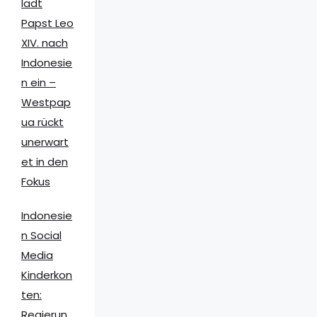
lädt
Papst Leo
XIV. nach
Indonesie
n ein –
Westpap
ua rückt
unerwart
et in den
Fokus
Indonesie
n Social
Media
Kinderkon
ten:
Regierun