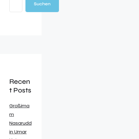
Suchen
Recen
t Posts
Großima
m
Nasarudd
in Umar