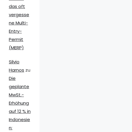
das oft
vergesse
ne Multi-
Entry-
Permit
(MERP)
Silvio
Harnos
zu
Die
geplante
MwSt.-
Erhöhung
auf 12 % in
Indonesie
n: