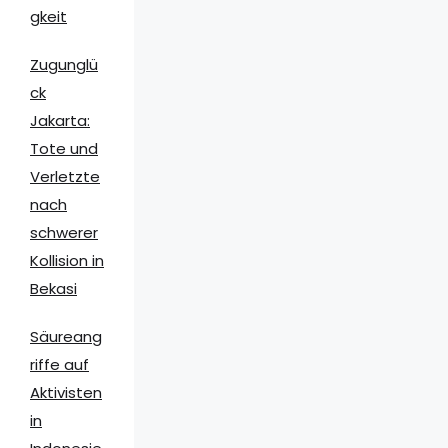
gkeit
Zugunglü
ck
Jakarta:
Tote und
Verletzte
nach
schwerer
Kollision in
Bekasi
Säureang
riffe auf
Aktivisten
in