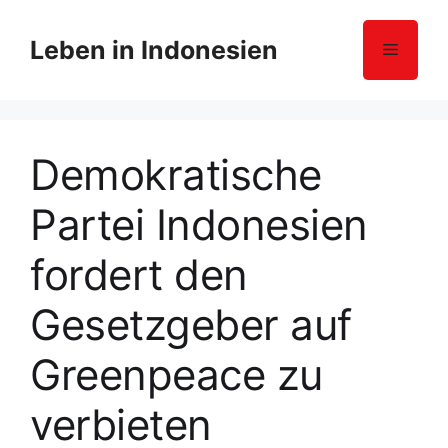
Z
u
Leben in Indonesien
Menü
m
I
n
h
Demokratische
a
l
Partei Indonesien
t
s
fordert den
p
r
Gesetzgeber auf
i
n
Greenpeace zu
g
e
verbieten
n