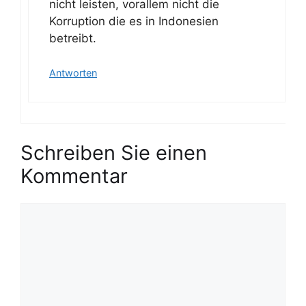
nicht leisten, vorallem nicht die
Korruption die es in Indonesien
betreibt.
Antworten
Schreiben Sie einen
Kommentar
K
o
m
m
e
n