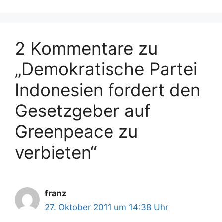
r
g
i
w
e
ö
n
2 Kommentare zu
r
t
„Demokratische Partei
e
r
Indonesien fordert den
Gesetzgeber auf
Greenpeace zu
verbieten“
franz
27. Oktober 2011 um 14:38 Uhr