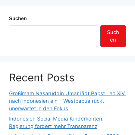
e
Suchen
Such
en
Recent Posts
Großimam Nasaruddin Umar lädt Papst Leo XIV.
nach Indonesien ein – Westpapua rückt
unerwartet in den Fokus
Indonesien Social Media Kinderkonten:
Regierung fordert mehr Transparenz