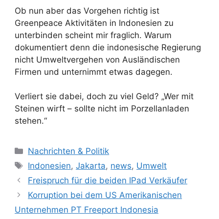
Ob nun aber das Vorgehen richtig ist
Greenpeace Aktivitäten in Indonesien zu
unterbinden scheint mir fraglich. Warum
dokumentiert denn die indonesische Regierung
nicht Umweltvergehen von Ausländischen
Firmen und unternimmt etwas dagegen.
Verliert sie dabei, doch zu viel Geld? „Wer mit
Steinen wirft – sollte nicht im Porzellanladen
stehen.“
K
Nachrichten & Politik
a
S
Indonesien
,
Jakarta
,
news
,
Umwelt
t
c
Freispruch für die beiden IPad Verkäufer
e
h
Korruption bei dem US Amerikanischen
g
l
Unternehmen PT Freeport Indonesia
o
a