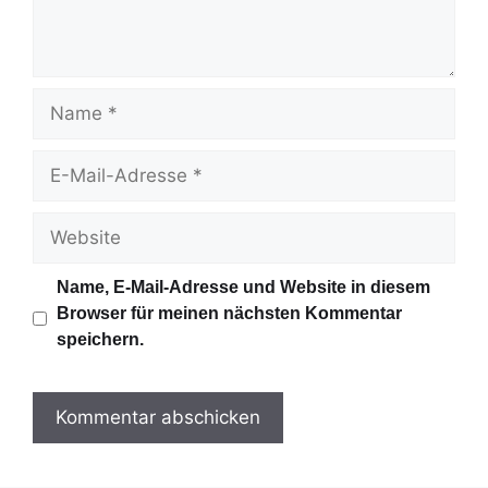
t
a
r
N
a
m
E
e
-
M
W
a
e
i
b
Name, E-Mail-Adresse und Website in diesem
l
s
Browser für meinen nächsten Kommentar
-
i
speichern.
A
t
d
e
r
e
s
s