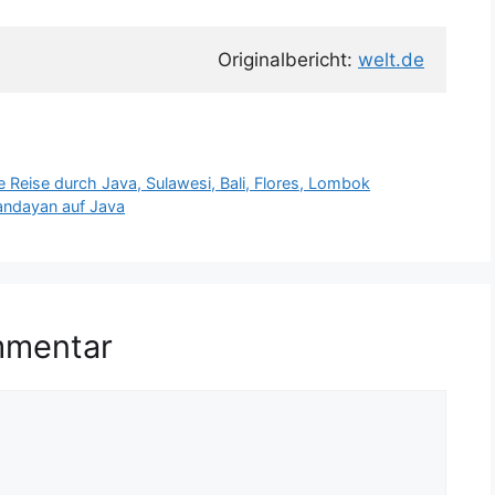
Originalbericht: 
welt.de
e Reise durch Java, Sulawesi, Bali, Flores, Lombok
andayan auf Java
mmentar