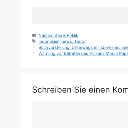
K
Nachrichten & Politik
a
S
Indonesien
,
news
,
Terror
t
c
Buchvorstellung: Unterwegs in Indonesien: Ein
e
h
Warnung vor Betreten des Vulkans Mount Pap
g
l
o
a
r
g
i
w
e
ö
Schreiben Sie einen Ko
n
r
t
e
K
r
o
m
m