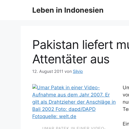
Z
Leben in Indonesien
u
m
I
n
h
Pakistan liefert 
a
l
Attentäter aus
t
s
12. August 2011
von
Silvio
p
r
Um
i
vo
n
nu
g
Te
e
n
Ei
UMAR PATEK IN EINER VIDEO-