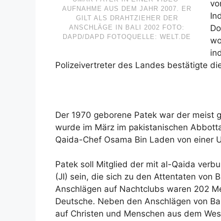
vo
AUFNAHME AUS DEM JAHR 2007. ER
In
GILT ALS DRAHTZIEHER DER
Do
ANSCHLÄGE IN BALI 2002 FOTO:
DAPD/DAPD FOTOQUELLE: WELT.DE
wo
in
Polizeivertreter des Landes bestätigte d
Der 1970 geborene Patek war der meist g
wurde im März im pakistanischen Abbott
Qaida-Chef Osama Bin Laden von einer US
Patek soll Mitglied der mit al-Qaida ver
(JI) sein, die sich zu den Attentaten von 
Anschlägen auf Nachtclubs waren 202 Me
Deutsche. Neben den Anschlägen von Bali
auf Christen und Menschen aus dem Weste