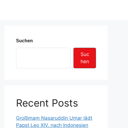
Suchen
Suc
hen
Recent Posts
Großimam Nasaruddin Umar lädt
Papst Leo XIV. nach Indonesien