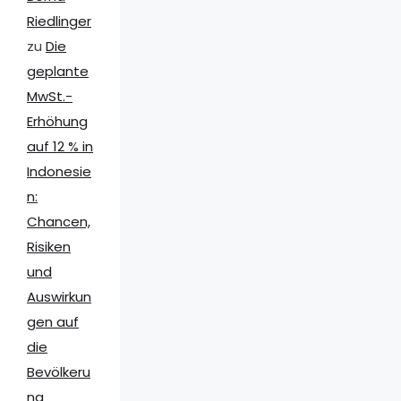
Riedlinger
zu
Die
geplante
MwSt.-
Erhöhung
auf 12 % in
Indonesie
n:
Chancen,
Risiken
und
Auswirkun
gen auf
die
Bevölkeru
ng