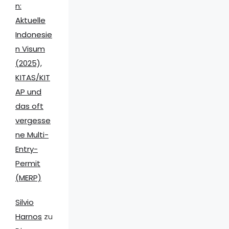
n:
Aktuelle
Indonesie
n Visum
(2025),
KITAS/KIT
AP und
das oft
vergesse
ne Multi-
Entry-
Permit
(MERP)
Silvio
Harnos
zu