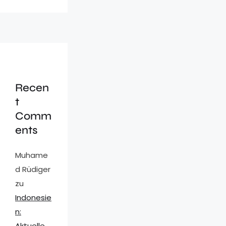
Recen
t
Comm
ents
Muhame
d Rüdiger
zu
Indonesie
n:
Aktuelle