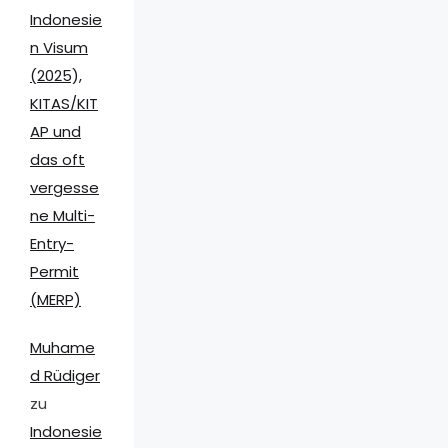
Indonesie
n Visum
(2025),
KITAS/KIT
AP und
das oft
vergesse
ne Multi-
Entry-
Permit
(MERP)
Muhame
d Rüdiger
zu
Indonesie