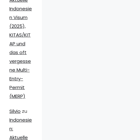
Indonesie
n Visum
(2025),
KITAS/KIT
AP und
das oft
vergesse
ne Multi-
Entry-
Permit
(MERP)
Silvio
zu
Indonesie
n:
Aktuelle