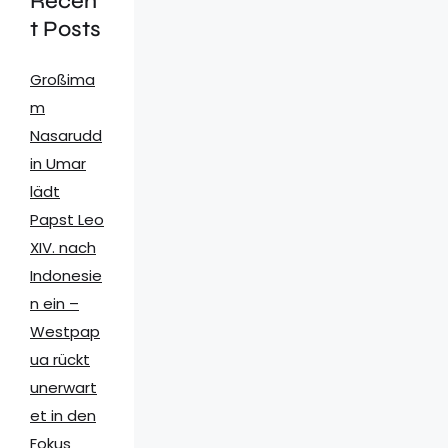
Recen
t Posts
Großima
m
Nasarudd
in Umar
lädt
Papst Leo
XIV. nach
Indonesie
n ein –
Westpap
ua rückt
unerwart
et in den
Fokus