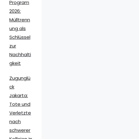
Program
2026:
Mülltrenn
ung als
Schlüssel
zur
Nachhalti
gkeit
Zugunglü
ck
Jakarta:
Tote und
Verletzte
nach
schwerer
Kollision in