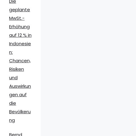
Die
geplante
MwSt.-
Erhöhung
auf 12 % in
Indonesie
n:
Chancen,
Risiken
und
Auswirkun
gen auf
die
Bevölkeru
ng
Bernd