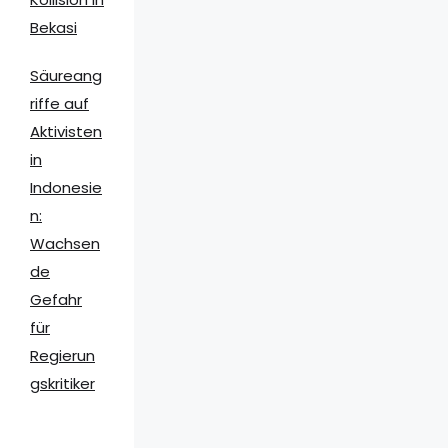
Bekasi
Säureang
riffe auf
Aktivisten
in
Indonesie
n:
Wachsen
de
Gefahr
für
Regierun
gskritiker