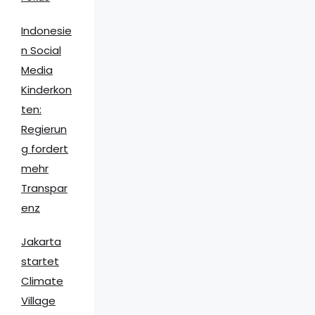
Indonesie
n Social
Media
Kinderkon
ten:
Regierun
g fordert
mehr
Transpar
enz
Jakarta
startet
Climate
Village