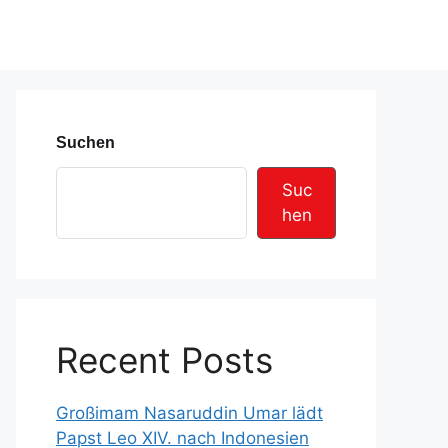
Suchen
Suc
hen
Recent Posts
Großimam Nasaruddin Umar lädt
Papst Leo XIV. nach Indonesien