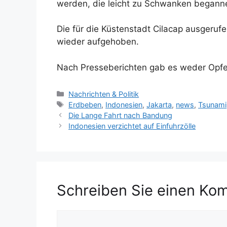
werden, die leicht zu Schwanken begann
Die für die Küstenstadt Cilacap ausgeru
wieder aufgehoben.
Nach Presseberichten gab es weder Opf
K
Nachrichten & Politik
a
S
Erdbeben
,
Indonesien
,
Jakarta
,
news
,
Tsunami
t
c
Die Lange Fahrt nach Bandung
e
h
Indonesien verzichtet auf Einfuhrzölle
g
l
o
a
r
g
i
w
e
ö
Schreiben Sie einen Ko
n
r
t
e
K
r