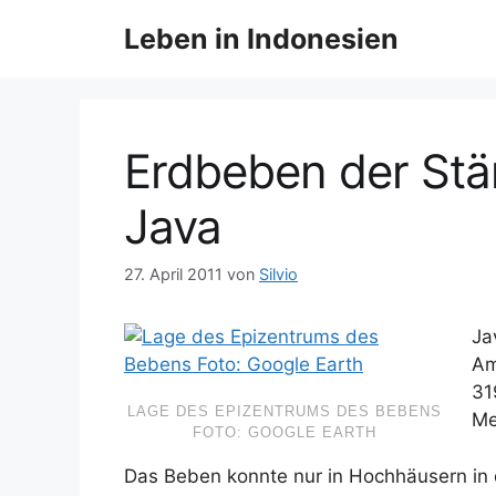
Z
Leben in Indonesien
u
m
I
n
h
Erdbeben der Stär
a
l
Java
t
s
27. April 2011
von
Silvio
p
r
Ja
i
Am
n
31
g
LAGE DES EPIZENTRUMS DES BEBENS
Me
e
FOTO: GOOGLE EARTH
n
Das Beben konnte nur in Hochhäusern i