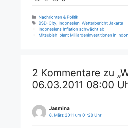
K
Nachrichten & Politik
a
S
BSD-City
,
Indonesien
,
Wetterbericht Jakarta
t
c
Indonesiens Inflation schwächt ab
e
h
Mitsubishi plant Milliardeninvestitionen in Indo
g
l
o
a
r
g
i
w
e
ö
2 Kommentare zu „W
n
r
t
06.03.2011 08:00 Uh
e
r
Jasmina
8. März 2011 um 01:28 Uhr