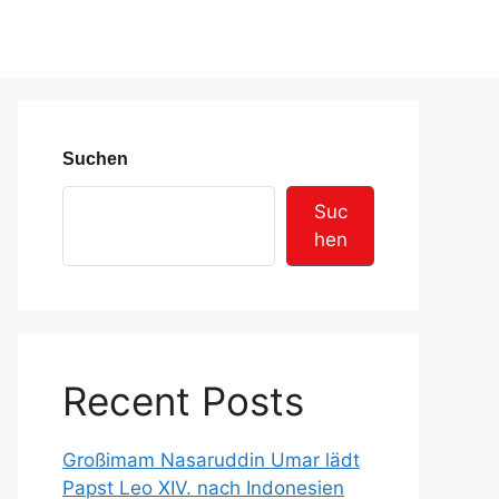
Suchen
Suc
hen
Recent Posts
Großimam Nasaruddin Umar lädt
Papst Leo XIV. nach Indonesien