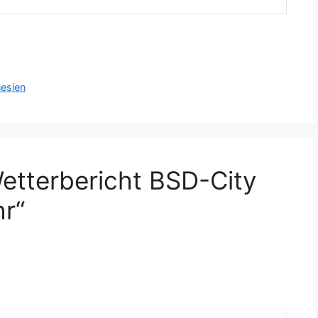
nesien
etterbericht BSD-City
r“