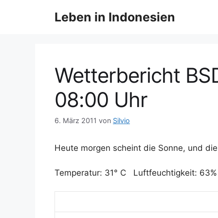
Z
Leben in Indonesien
u
m
I
n
h
Wetterbericht BS
a
l
08:00 Uhr
t
s
6. März 2011
von
Silvio
p
r
Heute morgen scheint die Sonne, und die
i
n
Temperatur: 31° C Luftfeuchtigkeit: 63%
g
e
n