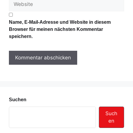
W
M
e
a
b
i
s
l
Name, E-Mail-Adresse und Website in diesem
i
-
Browser für meinen nächsten Kommentar
t
A
speichern.
e
d
r
e
s
s
e
Suchen
Such
en