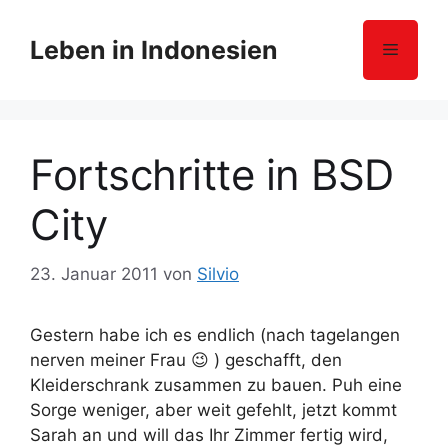
Z
u
Leben in Indonesien
Menü
m
I
n
h
Fortschritte in BSD
a
l
City
t
s
p
23. Januar 2011
von
Silvio
r
i
Gestern habe ich es endlich (nach tagelangen
n
nerven meiner Frau 😉 ) geschafft, den
g
Kleiderschrank zusammen zu bauen. Puh eine
e
Sorge weniger, aber weit gefehlt, jetzt kommt
n
Sarah an und will das Ihr Zimmer fertig wird,