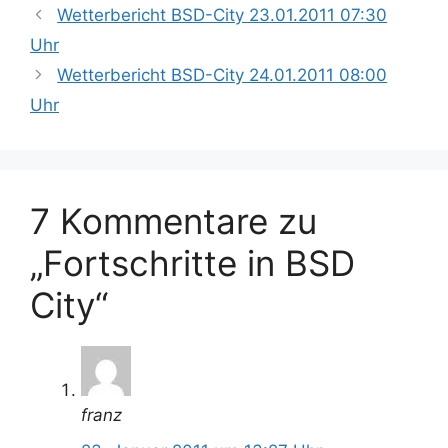
t
c
Wetterbericht BSD-City 23.01.2011 07:30
e
h
Uhr
g
l
Wetterbericht BSD-City 24.01.2011 08:00
o
a
r
Uhr
g
i
w
e
ö
n
r
t
7 Kommentare zu
e
„Fortschritte in BSD
r
City“
franz