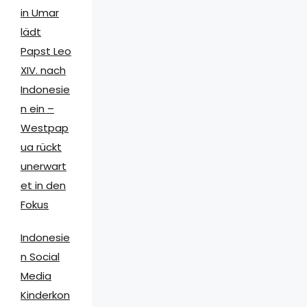
in Umar
lädt
Papst Leo
XIV. nach
Indonesie
n ein –
Westpap
ua rückt
unerwart
et in den
Fokus
Indonesie
n Social
Media
Kinderkon