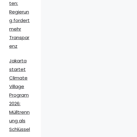
ten:
Regierun
g fordert
mehr
Transpar
enz
Jakarta
startet
Climate
Village
Program
2026:
Mülltrenn
ung als
Schlüssel