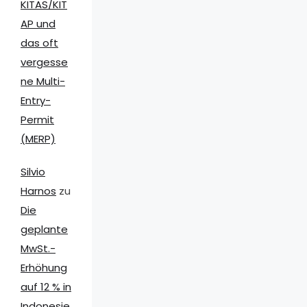
KITAS/KIT
AP und
das oft
vergesse
ne Multi-
Entry-
Permit
(MERP)
Silvio
Harnos
zu
Die
geplante
MwSt.-
Erhöhung
auf 12 % in
Indonesie