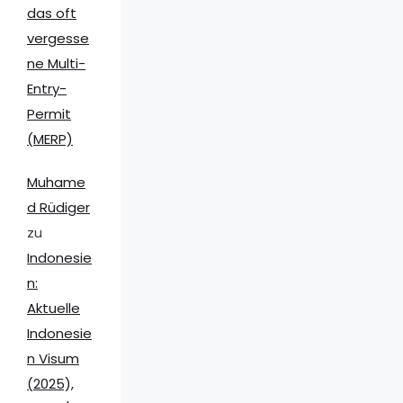
das oft
vergesse
ne Multi-
Entry-
Permit
(MERP)
Muhame
d Rüdiger
zu
Indonesie
n:
Aktuelle
Indonesie
n Visum
(2025),