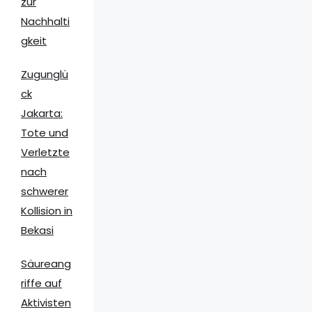
zur
Nachhalti
gkeit
Zugunglü
ck
Jakarta:
Tote und
Verletzte
nach
schwerer
Kollision in
Bekasi
Säureang
riffe auf
Aktivisten