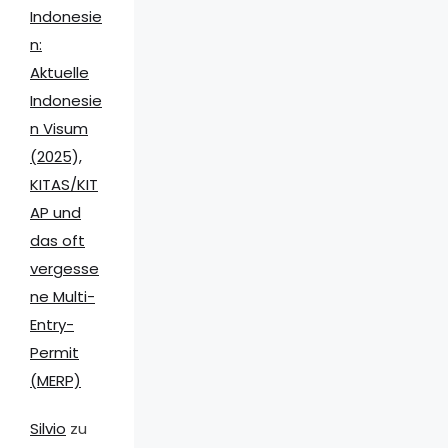
Indonesie
n:
Aktuelle
Indonesie
n Visum
(2025),
KITAS/KIT
AP und
das oft
vergesse
ne Multi-
Entry-
Permit
(MERP)
Silvio
zu