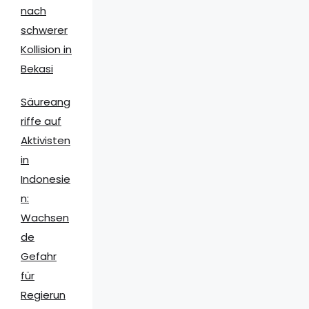
nach
schwerer
Kollision in
Bekasi
Säureang
riffe auf
Aktivisten
in
Indonesie
n:
Wachsen
de
Gefahr
für
Regierun