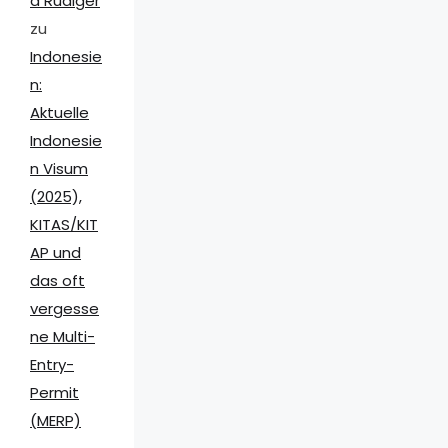
d Rüdiger
zu
Indonesie
n:
Aktuelle
Indonesie
n Visum
(2025),
KITAS/KIT
AP und
das oft
vergesse
ne Multi-
Entry-
Permit
(MERP)