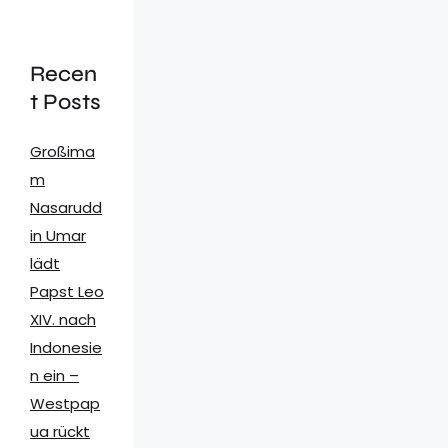
Recen
t Posts
Großima
m
Nasarudd
in Umar
lädt
Papst Leo
XIV. nach
Indonesie
n ein –
Westpap
ua rückt