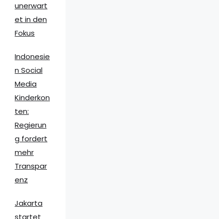
unerwart
et in den
Fokus
Indonesie
n Social
Media
Kinderkon
ten:
Regierun
g fordert
mehr
Transpar
enz
Jakarta
startet