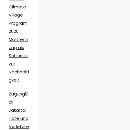
Climate
Village
Program
2026:
Mülltrenn
ung als
Schlüssel
zur
Nachhalti
gkeit
Zugunglü
ck
Jakarta:
Tote und
Verletzte