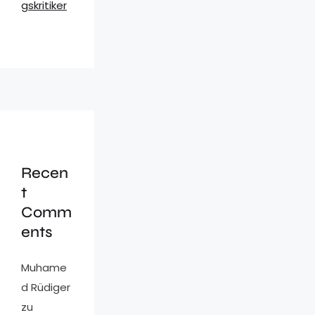
gskritiker
Recen
t
Comm
ents
Muhame
d Rüdiger
zu