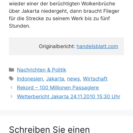
wieder einer der berüchtigten Wolkenbrüche
über Jakarta niedergeht, dann braucht Flieger
für die Strecke zu seinem Werk bis zu fünf
Stunden.
Originalbericht: 
handelsblatt.com
K
Nachrichten & Politik
a
S
Indonesien
,
Jakarta
,
news
,
Wirtschaft
t
c
Rekord – 100 Millionen Passagiere
e
h
Wetterbericht Jakarta 24.11.2010 15:30 Uhr
g
l
o
a
r
g
i
w
Schreiben Sie einen
e
ö