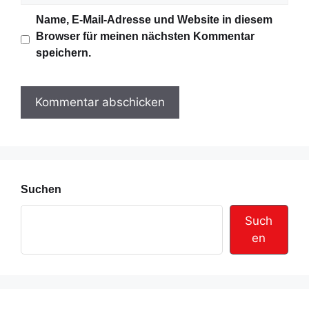
i
b
Name, E-Mail-Adresse und Website in diesem
l
s
Browser für meinen nächsten Kommentar
-
i
speichern.
A
t
d
e
r
e
s
s
e
Suchen
Such
en