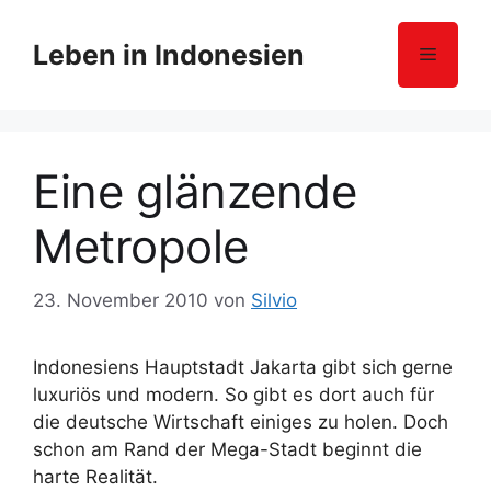
Z
u
Leben in Indonesien
Menü
m
I
n
h
Eine glänzende
a
l
Metropole
t
s
p
23. November 2010
von
Silvio
r
i
Indonesiens Hauptstadt Jakarta gibt sich gerne
n
luxuriös und modern. So gibt es dort auch für
g
die deutsche Wirtschaft einiges zu holen. Doch
e
schon am Rand der Mega-Stadt beginnt die
n
harte Realität.