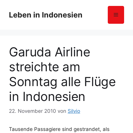
Z
u
Leben in Indonesien
Menü
m
I
n
h
Garuda Airline
a
l
streichte am
t
s
Sonntag alle Flüge
p
r
in Indonesien
i
n
g
22. November 2010
von
Silvio
e
n
Tausende Passagiere sind gestrandet, als