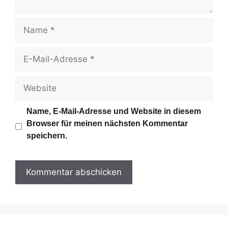
r
N
a
m
E
e
-
M
W
a
e
i
b
Name, E-Mail-Adresse und Website in diesem
l
s
Browser für meinen nächsten Kommentar
-
i
speichern.
A
t
d
e
r
e
s
s
e