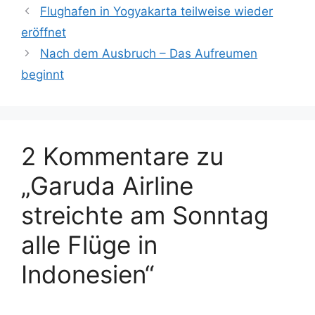
t
c
Flughafen in Yogyakarta teilweise wieder
e
h
eröffnet
g
l
Nach dem Ausbruch – Das Aufreumen
o
a
r
beginnt
g
i
w
e
ö
n
r
t
2 Kommentare zu
e
„Garuda Airline
r
streichte am Sonntag
alle Flüge in
Indonesien“