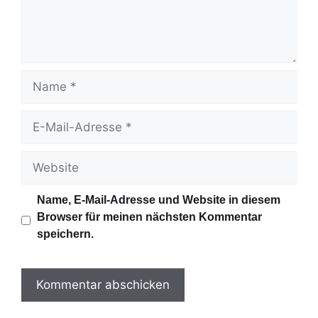
t
a
r
N
a
m
E
e
-
M
W
a
e
i
b
Name, E-Mail-Adresse und Website in diesem
l
s
Browser für meinen nächsten Kommentar
-
i
speichern.
A
t
d
e
r
e
s