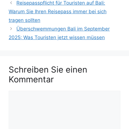
r
Reisepasspflicht für Touristen auf Bali:
g
i
w
Warum Sie Ihren Reisepass immer bei sich
e
ö
tragen sollten
n
r
Überschwemmungen Bali im September
t
2025: Was Touristen jetzt wissen müssen
e
r
Schreiben Sie einen
Kommentar
K
o
m
m
e
n