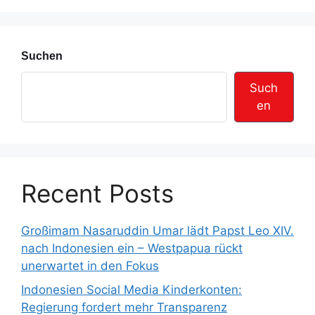
s
e
Suchen
Such
en
Recent Posts
Großimam Nasaruddin Umar lädt Papst Leo XIV.
nach Indonesien ein – Westpapua rückt
unerwartet in den Fokus
Indonesien Social Media Kinderkonten:
Regierung fordert mehr Transparenz