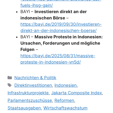
fuels-ihsg-gain/
BAYI –
Investieren direkt an der
indonesischen Börse
–
https://bayi.de/2019/09/30/investieren-
direkt-an-der-indonesischen-boerse/
BAYI –
Massive Proteste in Indonesien:
Ursachen, Forderungen und mögliche
Folgen
–
https://bayi.de/2025/08/31/massive-
proteste-in-indonesien-vn5d/
K
Nachrichten & Politik
a
S
Direktinvestitionen
,
Indonesien
,
t
c
Infrastrukturprojekte
,
Jakarta Composite Index
,
e
h
Parlamentszuschüsse
,
Reformen
,
g
l
Staatsausgaben
,
Wirtschaftswachstum
o
a