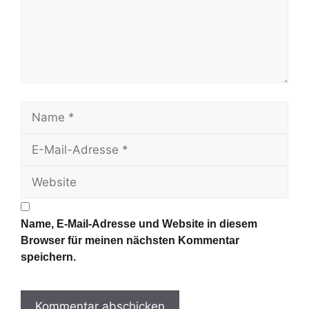
e
n
t
a
r
N
a
E
m
-
e
W
M
e
a
b
i
s
l
Name, E-Mail-Adresse und Website in diesem
i
-
Browser für meinen nächsten Kommentar
t
A
speichern.
e
d
r
e