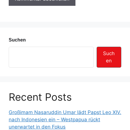
s
s
e
Suchen
Such
en
Recent Posts
Großimam Nasaruddin Umar lädt Papst Leo XIV.
nach Indonesien ein – Westpapua rückt
unerwartet in den Fokus