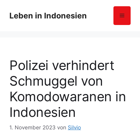
Z
u
Leben in Indonesien
Menü
m
I
n
h
a
l
Polizei verhindert
t
s
Schmuggel von
p
r
Komodowaranen in
i
n
Indonesien
g
e
1. November 2023
von
Silvio
n