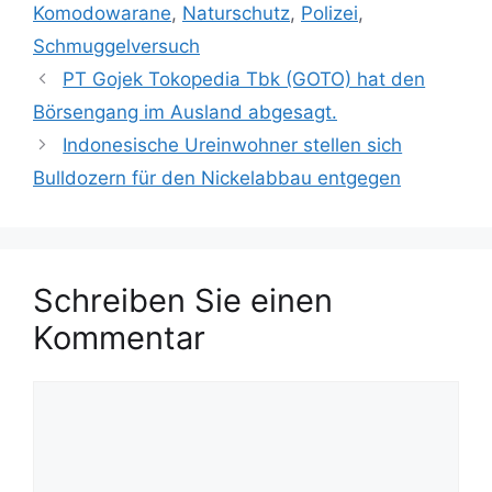
c
Komodowarane
,
Naturschutz
,
Polizei
,
e
h
Schmuggelversuch
g
l
PT Gojek Tokopedia Tbk (GOTO) hat den
o
a
r
Börsengang im Ausland abgesagt.
g
i
w
Indonesische Ureinwohner stellen sich
e
ö
Bulldozern für den Nickelabbau entgegen
n
r
t
e
r
Schreiben Sie einen
Kommentar
K
o
m
m