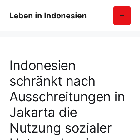
Z
u
Leben in Indonesien
Menü
m
I
n
h
a
l
Indonesien
t
s
schränkt nach
p
r
Ausschreitungen in
i
n
Jakarta die
g
e
Nutzung sozialer
n