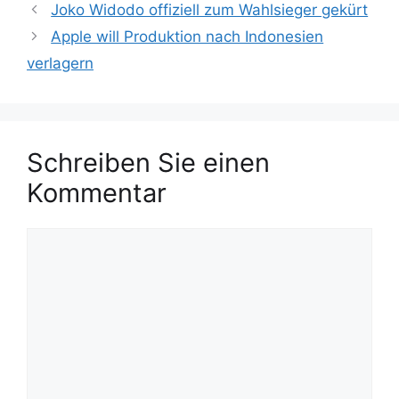
c
Joko Widodo offiziell zum Wahlsieger gekürt
e
h
Apple will Produktion nach Indonesien
g
l
verlagern
o
a
r
g
i
w
e
ö
n
Schreiben Sie einen
r
t
Kommentar
e
r
K
o
m
m
e
n
t
a