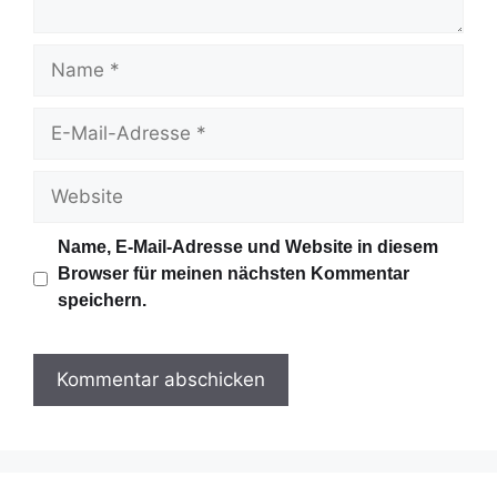
r
N
a
m
E
e
-
M
W
a
e
i
b
Name, E-Mail-Adresse und Website in diesem
l
s
Browser für meinen nächsten Kommentar
-
i
speichern.
A
t
d
e
r
e
s
s
e