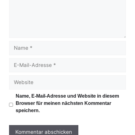
e
n
t
a
r
N
a
m
E
e
-
M
W
a
e
i
b
Name, E-Mail-Adresse und Website in diesem
l
s
Browser für meinen nächsten Kommentar
-
i
speichern.
A
t
d
e
r
e