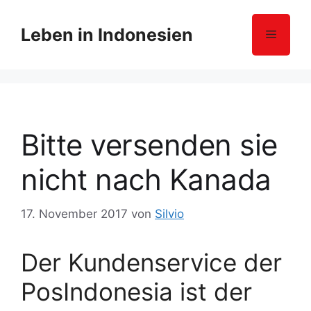
Z
u
Leben in Indonesien
Menü
m
I
n
h
a
l
Bitte versenden sie
t
s
nicht nach Kanada
p
r
17. November 2017
von
Silvio
i
n
g
Der Kundenservice der
e
PosIndonesia ist der
n