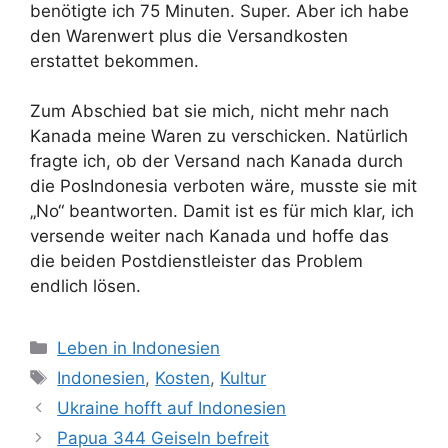
benötigte ich 75 Minuten. Super. Aber ich habe
den Warenwert plus die Versandkosten
erstattet bekommen.
Zum Abschied bat sie mich, nicht mehr nach
Kanada meine Waren zu verschicken. Natürlich
fragte ich, ob der Versand nach Kanada durch
die PosIndonesia verboten wäre, musste sie mit
„No“ beantworten. Damit ist es für mich klar, ich
versende weiter nach Kanada und hoffe das
die beiden Postdienstleister das Problem
endlich lösen.
K
Leben in Indonesien
a
S
Indonesien
,
Kosten
,
Kultur
t
c
Ukraine hofft auf Indonesien
e
h
Papua 344 Geiseln befreit
g