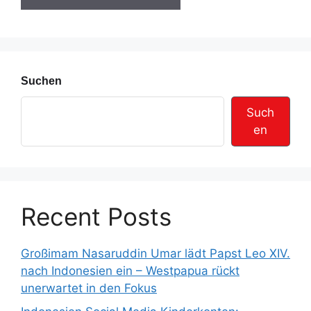
s
s
e
Suchen
Such
en
Recent Posts
Großimam Nasaruddin Umar lädt Papst Leo XIV.
nach Indonesien ein – Westpapua rückt
unerwartet in den Fokus