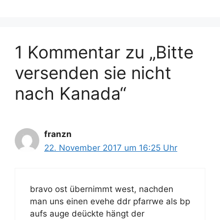
l
o
a
r
g
i
w
1 Kommentar zu „Bitte
e
ö
n
r
versenden sie nicht
t
e
nach Kanada“
r
franzn
22. November 2017 um 16:25 Uhr
bravo ost übernimmt west, nachden
man uns einen evehe ddr pfarrwe als bp
aufs auge deückte hängt der