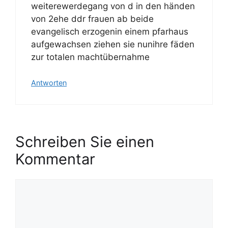
weiterewerdegang von d in den händen
von 2ehe ddr frauen ab beide
evangelisch erzogenin einem pfarhaus
aufgewachsen ziehen sie nunihre fäden
zur totalen machtübernahme
Antworten
Schreiben Sie einen
Kommentar
K
o
m
m