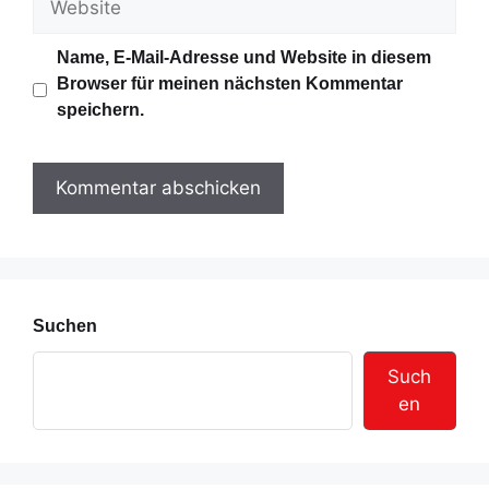
a
e
i
b
Name, E-Mail-Adresse und Website in diesem
l
s
Browser für meinen nächsten Kommentar
-
i
speichern.
A
t
d
e
r
e
s
s
e
Suchen
Such
en