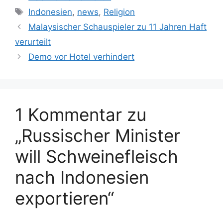
a
S
Indonesien
,
news
,
Religion
t
c
Malaysischer Schauspieler zu 11 Jahren Haft
e
h
verurteilt
g
l
Demo vor Hotel verhindert
o
a
r
g
i
w
e
ö
n
1 Kommentar zu
r
t
„Russischer Minister
e
r
will Schweinefleisch
nach Indonesien
exportieren“