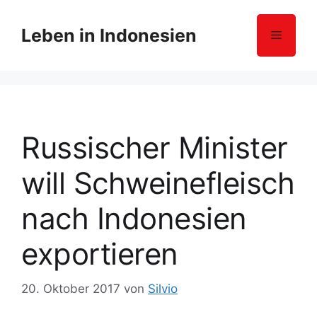
Z
u
Leben in Indonesien
Menü
m
I
n
h
a
l
Russischer Minister
t
s
will Schweinefleisch
p
r
nach Indonesien
i
n
exportieren
g
e
20. Oktober 2017
von
Silvio
n