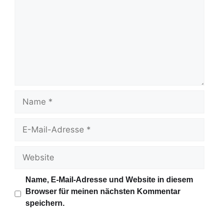
m
m
e
n
t
a
r
N
a
m
E
e
-
M
W
a
e
i
b
Name, E-Mail-Adresse und Website in diesem
l
s
Browser für meinen nächsten Kommentar
-
i
speichern.
A
t
d