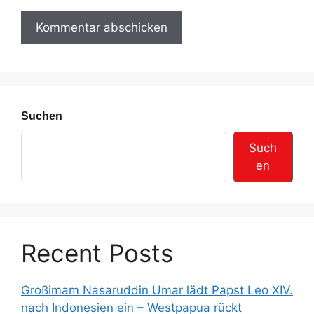
e
r
e
s
s
e
Suchen
Such
en
Recent Posts
Großimam Nasaruddin Umar lädt Papst Leo XIV.
nach Indonesien ein – Westpapua rückt