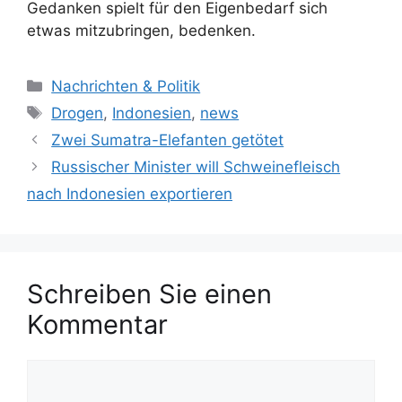
Gedanken spielt für den Eigenbedarf sich
etwas mitzubringen, bedenken.
K
Nachrichten & Politik
a
S
Drogen
,
Indonesien
,
news
t
c
Zwei Sumatra-Elefanten getötet
e
h
Russischer Minister will Schweinefleisch
g
l
nach Indonesien exportieren
o
a
r
g
i
w
e
ö
n
Schreiben Sie einen
r
t
Kommentar
e
r
K
o