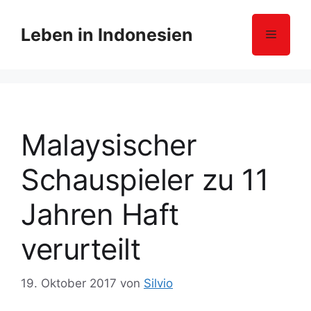
Z
u
Leben in Indonesien
Menü
m
I
n
h
a
l
Malaysischer
t
s
Schauspieler zu 11
p
r
Jahren Haft
i
n
verurteilt
g
e
19. Oktober 2017
von
Silvio
n